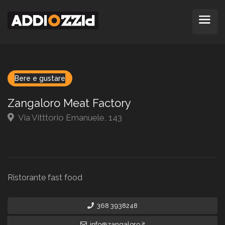
Bere e gustare
Zangaloro Meat Factory
Via Vitttorio Emanuele, 143
Ristorante fast food
368 3938248
info@zangaloro.it