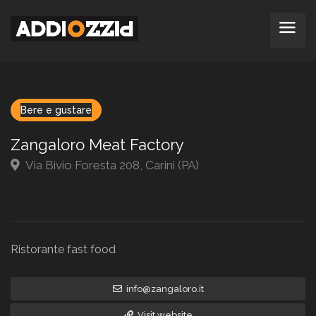
Bere e gustare
Zangaloro Meat Factory
Via Bivio Foresta 208, Carini (PA)
Ristorante fast food
info@zangaloro.it
Visit website