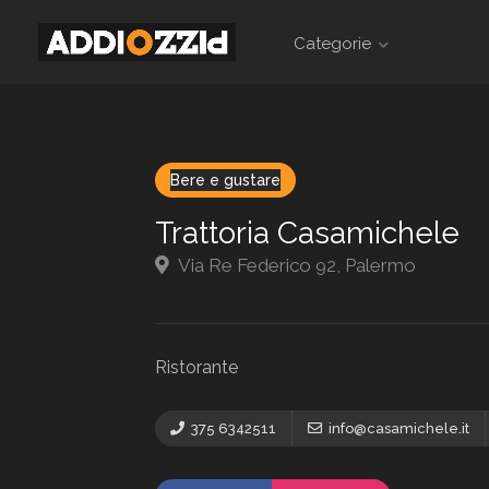
Categorie
Bere e gustare
Trattoria Casamichele
Via Re Federico 92, Palermo
Ristorante
375 6342511
info@casamichele.it