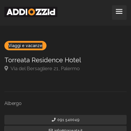
Viaggi e vacanze
Torreata Residence Hotel
Via del Bersagliere 21, Palermo
Albergo
091 540049
info@torreata.it