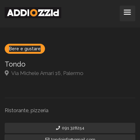
Bere e gustare
Tondo
Via Michele Amari 16, Palermo
Ristorante, pizzeria
091 328254
tondoinfo@gmail.com