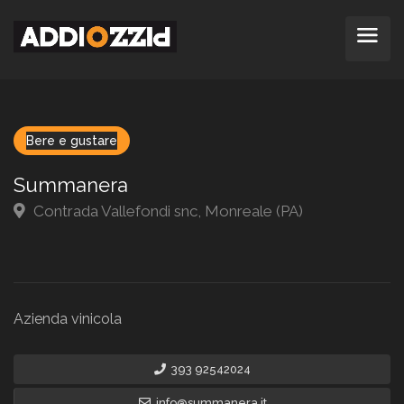
Bere e gustare
Summanera
Contrada Vallefondi snc, Monreale (PA)
Azienda vinicola
393 92542024
info@summanera.it