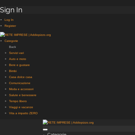
Sign In
Log In
Register
Categorie
Back
Servizi vari
Auto e moto
Bere e gustare
Bimbi
Casa dolce casa
Comunicazione
Moda e accessori
Salute e benessere
Tempo libero
Viaggi e vacanze
Vita a impatto ZERO
Categorie