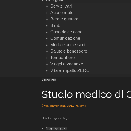
Servizi vari
Auto e moto
Bere e gustare
Bimbi
Casa dolce casa
Comunicazione
Moda e accessori
Salute e benessere
Tempo libero
Viaggi e vacanze
Vita a impatto ZERO
Servizi vari
Studio medico di C
Via Tramontana 28/E, Palermo
Ostetrico ginecologo
091 6818277