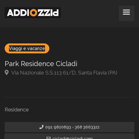
Viaggi e vacanze
Park Residence Cicladi
Via Nazionale S.S.113 61/D, Santa Flavia (PA)
Residence
091 9820893 - 368 3663322
cicladi@cicladi.com