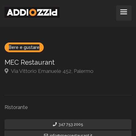
Bere e gustare
MEC Restaurant
Via Vittorio Emanuele 452, Palermo
Ristorante
347 753 2005
info@mecrestaurant.it