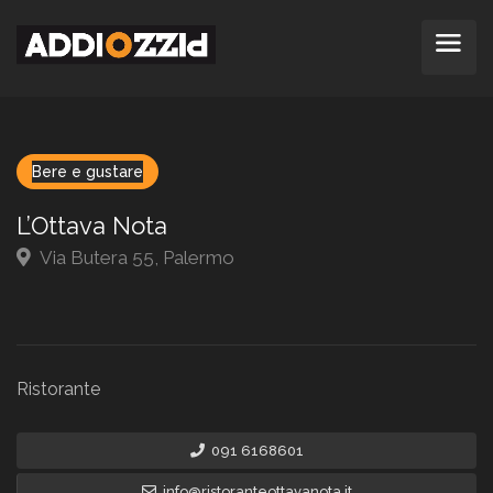
Bere e gustare
L’Ottava Nota
Via Butera 55, Palermo
Ristorante
091 6168601
info@ristoranteottavanota.it