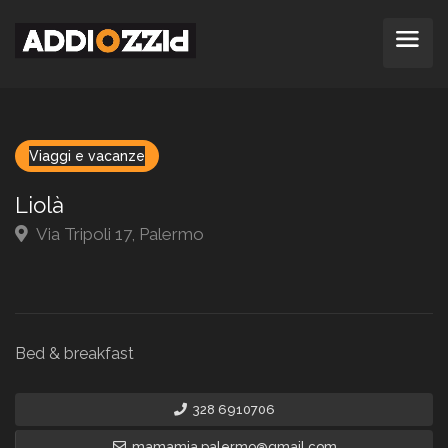
Viaggi e vacanze
Liolà
Via Tripoli 17, Palermo
Bed & breakfast
328 6910706
mamamia.palermo@gmail.com