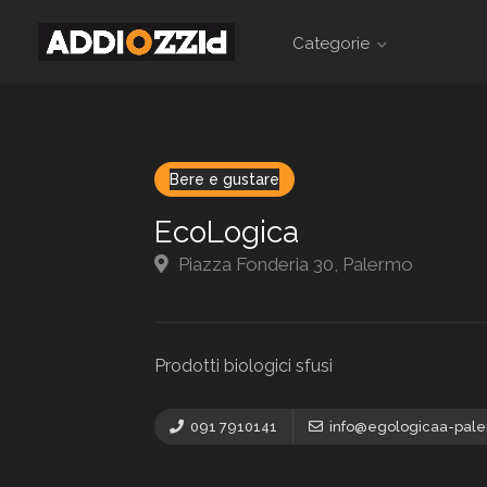
Categorie
Bere e gustare
EcoLogica
Piazza Fonderia 30, Palermo
Prodotti biologici sfusi
091 7910141
info@egologicaa-paler