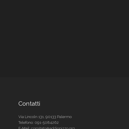
Contatti
Via Lincoln 131, 90133 Palermo
Telefono:
091-5084262
E-Mail:
comitato@addiopizzo.org