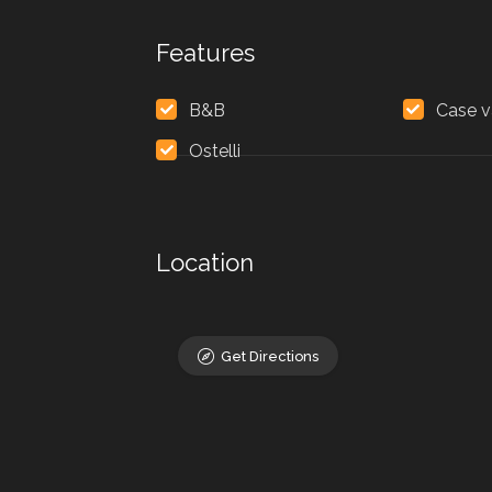
Features
B&B
Case 
Ostelli
Location
Get Directions