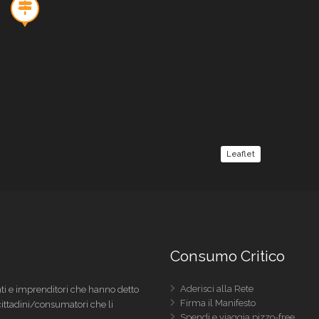
Leaflet
Consumo Critico
Aderisci alla Rete
i e imprenditori che hanno detto
Firma il Manifesto
 cittadini/consumatori che li
Spendi e viaggia pizzo-free