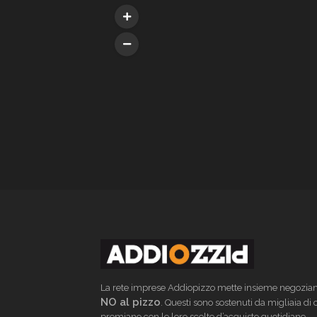
La rete imprese Addiopizzo mette insieme negoziant
NO al pizzo
. Questi sono sostenuti da migliaia di
premiano con le loro scelte d’acquisto quotidiane.