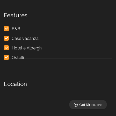
Features
B&B
Case vacanza
Hotel e Alberghi
Ostelli
Location
Get Directions