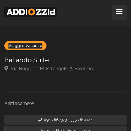
Viaggi e vacanze
Bellaroto Suite
Via Ruggero Mastrangelo 7, Palermo
Affittacamere
091 7862373 - 335 7814411
vale.tilotta@gmail.com