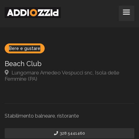
Bere e gustare
Beach Club
Lungomare Amedeo Vespucci snc, Isola delle
Femmine (PA)
Stabilimento balneare, ristorante
328 5441460