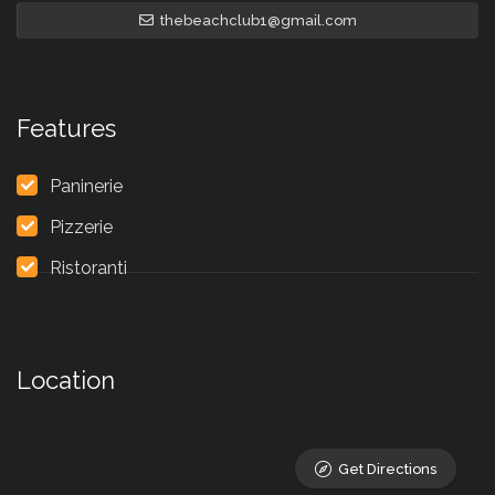
thebeachclub1@gmail.com
Features
Paninerie
Pizzerie
Ristoranti
Location
Get Directions