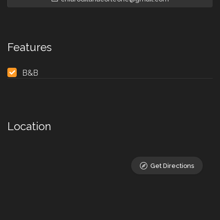
Features
B&B
Location
Get Directions