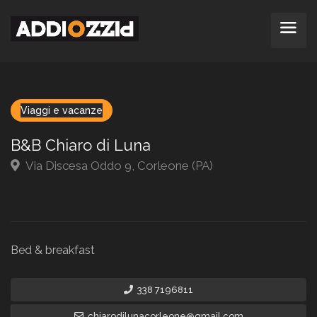
Viaggi e vacanze
B&B Chiaro di Luna
Via Discesa Oddo 9, Corleone (PA)
Bed & breakfast
338 7196811
chiarodilunacorleone@gmail.com