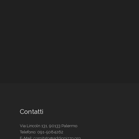
Contatti
Via Lincoln 131, 90133 Palermo
Telefono:
091-5084262
E-Mail:
comitato@addiopizzo.org