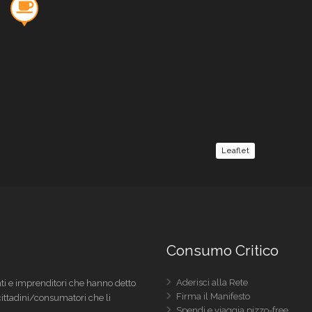
Leaflet
Consumo Critico
Aderisci alla Rete
i e imprenditori che hanno detto
Firma il Manifesto
 cittadini/consumatori che li
Spendi e viaggia pizzo-free