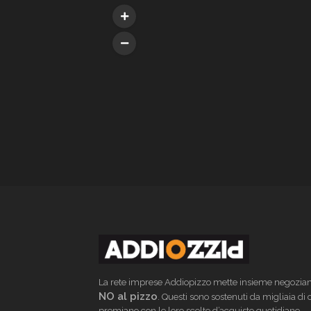
La rete imprese Addiopizzo mette insieme negoziant
NO al pizzo
. Questi sono sostenuti da migliaia di
premiano con le loro scelte d’acquisto quotidiane.