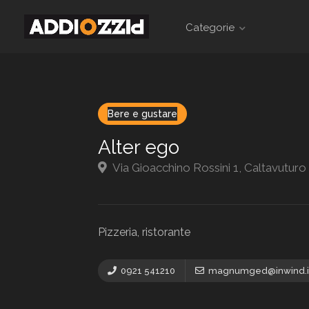
Categorie
Bere e gustare
Alter ego
Via Gioacchino Rossini 1, Caltavuturo 
Pizzeria, ristorante
0921 541210
magnumged@inwind.i