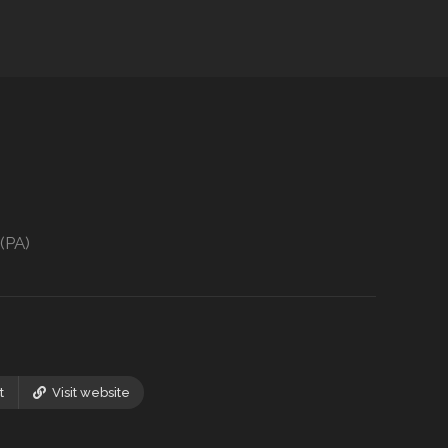
(PA)
t
Visit website