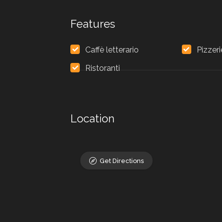
Features
Caffè letterario
Pizzeri
Ristoranti
Location
Get Directions