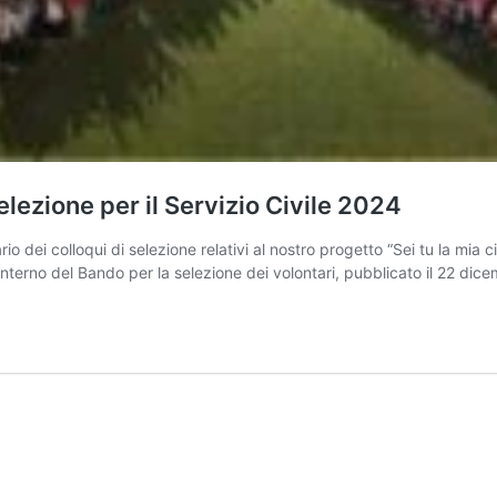
selezione per il Servizio Civile 2024
o dei colloqui di selezione relativi al nostro progetto “Sei tu la mia cit
nterno del Bando per la selezione dei volontari, pubblicato il 22 di