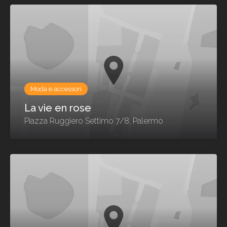
Moda e accessori
La vie en rose
Piazza Ruggiero Settimo 7/8, Palermo