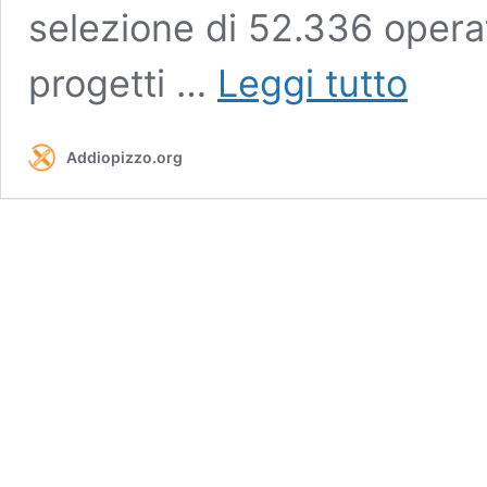
selezione di 52.336 operat
Pubblicate
progetti …
Leggi tutto
le
graduatori
provvisorie
Addiopizzo.org
per
il
Servizio
Civile
2024