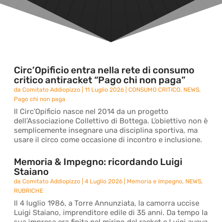
Circ’Opificio entra nella rete di consumo
critico antiracket “Pago chi non paga”
da
Comitato Addiopizzo
|
11 Luglio 2026
|
CONSUMO CRITICO
,
NEWS
,
Pago chi non paga
Il Circ’Opificio nasce nel 2014 da un progetto
dell’Associazione Collettivo di Bottega. L’obiettivo non è
semplicemente insegnare una disciplina sportiva, ma
usare il circo come occasione di incontro e inclusione.
Memoria & Impegno: ricordando Luigi
Staiano
da
Comitato Addiopizzo
|
4 Luglio 2026
|
Memoria e Impegno
,
NEWS
,
RUBRICHE
Il 4 luglio 1986, a Torre Annunziata, la camorra uccise
Luigi Staiano, imprenditore edile di 35 anni. Da tempo la