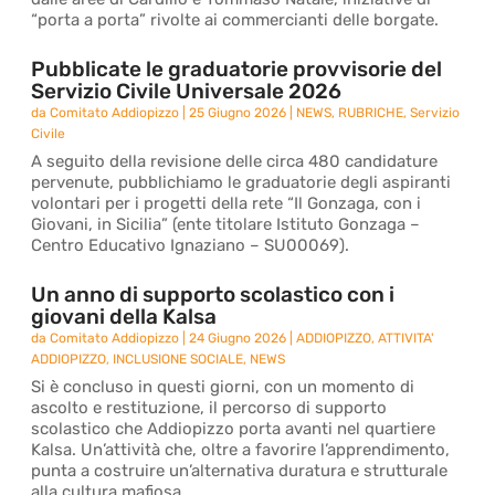
“porta a porta” rivolte ai commercianti delle borgate.
Pubblicate le graduatorie provvisorie del
Servizio Civile Universale 2026
da
Comitato Addiopizzo
|
25 Giugno 2026
|
NEWS
,
RUBRICHE
,
Servizio
Civile
A seguito della revisione delle circa 480 candidature
pervenute, pubblichiamo le graduatorie degli aspiranti
volontari per i progetti della rete “Il Gonzaga, con i
Giovani, in Sicilia” (ente titolare Istituto Gonzaga –
Centro Educativo Ignaziano – SU00069).
Un anno di supporto scolastico con i
giovani della Kalsa
da
Comitato Addiopizzo
|
24 Giugno 2026
|
ADDIOPIZZO
,
ATTIVITA'
ADDIOPIZZO
,
INCLUSIONE SOCIALE
,
NEWS
Si è concluso in questi giorni, con un momento di
ascolto e restituzione, il percorso di supporto
scolastico che Addiopizzo porta avanti nel quartiere
Kalsa. Un’attività che, oltre a favorire l’apprendimento,
punta a costruire un’alternativa duratura e strutturale
alla cultura mafiosa.