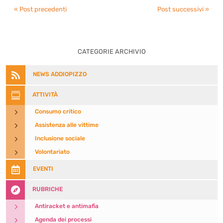
« Post precedenti
Post successivi »
CATEGORIE ARCHIVIO

NEWS ADDIOPIZZO

ATTIVITÀ
5
Consumo critico
5
Assistenza alle vittime
5
Inclusione sociale
5
Volontariato

EVENTI

RUBRICHE
5
Antiracket e antimafia
5
Agenda dei processi