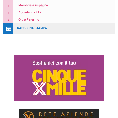
5
Memoria e impegno
5
Accade in città
5
Oltre Palermo

RASSEGNA STAMPA