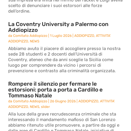
sua impresa era finita nel mirino del racket e Luigi aveva
scelto di denunciare i suoi estorsori alle forze
dell’ordine.
La Coventry University a Palermo con
Addiopizzo
da
Comitato Addiopizzo
|
1 Luglio 2026
|
ADDIOPIZZO
,
ATTIVITA'
ADDIOPIZZO
,
NEWS
Abbiamo avuto il piacere di accogliere presso la nostra
sede 28 studenti e 2 docenti dell’Università di
Coventry, ateneo che da anni sceglie la Sicilia come
luogo per comprendere da vicino i percorsi di
prevenzione e contrasto alla criminalità organizzata.
Rompere il silenzio per fermare le
estorsioni: porta a porta a Cardillo e
Tommaso Natale
da
Comitato Addiopizzo
|
26 Giugno 2026
|
ADDIOPIZZO
,
ATTIVITA'
ADDIOPIZZO
,
NEWS
,
slider
Alla luce della grave recrudescenza criminale che sta
interessando il mandamento mafioso di San Lorenzo
abbiamo ritenuto utile promuovere, a partire da oggi e
dalle aree di Cardillo e Tommaso Natale, iniziative di