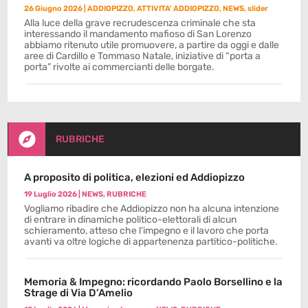
26 Giugno 2026
|
ADDIOPIZZO
,
ATTIVITA' ADDIOPIZZO
,
NEWS
,
slider
Alla luce della grave recrudescenza criminale che sta
interessando il mandamento mafioso di San Lorenzo
abbiamo ritenuto utile promuovere, a partire da oggi e dalle
aree di Cardillo e Tommaso Natale, iniziative di “porta a
porta” rivolte ai commercianti delle borgate.

RUBRICHE
A proposito di politica, elezioni ed Addiopizzo
19 Luglio 2026
|
NEWS
,
RUBRICHE
Vogliamo ribadire che Addiopizzo non ha alcuna intenzione
di entrare in dinamiche politico-elettorali di alcun
schieramento, atteso che l’impegno e il lavoro che porta
avanti va oltre logiche di appartenenza partitico-politiche.
Memoria & Impegno: ricordando Paolo Borsellino e la
Strage di Via D’Amelio