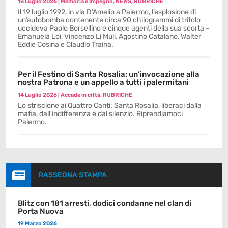
18 Luglio 2026
|
Memoria e Impegno
,
NEWS
,
RUBRICHE
Il 19 luglio 1992, in via D’Amelio a Palermo, l’esplosione di
un’autobomba contenente circa 90 chilogrammi di tritolo
uccideva Paolo Borsellino e cinque agenti della sua scorta –
Emanuela Loi, Vincenzo Li Muli, Agostino Catalano, Walter
Eddie Cosina e Claudio Traina.
Per il Festino di Santa Rosalia: un’invocazione alla
nostra Patrona e un appello a tutti i palermitani
14 Luglio 2026
|
Accade in città
,
RUBRICHE
Lo striscione ai Quattro Canti: Santa Rosalia, liberaci dalla
mafia, dall’indifferenza e dal silenzio. Riprendiamoci
Palermo.

RASSEGNA STAMPA
Blitz con 181 arresti, dodici condanne nel clan di
Porta Nuova
19 Marzo 2026