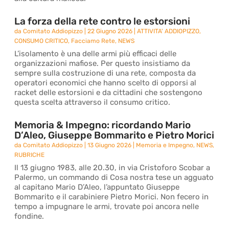
La forza della rete contro le estorsioni
da
Comitato Addiopizzo
|
22 Giugno 2026
|
ATTIVITA' ADDIOPIZZO
,
CONSUMO CRITICO
,
Facciamo Rete
,
NEWS
L’isolamento è una delle armi più efficaci delle
organizzazioni mafiose. Per questo insistiamo da
sempre sulla costruzione di una rete, composta da
operatori economici che hanno scelto di opporsi al
racket delle estorsioni e da cittadini che sostengono
questa scelta attraverso il consumo critico.
Memoria & Impegno: ricordando Mario
D’Aleo, Giuseppe Bommarito e Pietro Morici
da
Comitato Addiopizzo
|
13 Giugno 2026
|
Memoria e Impegno
,
NEWS
,
RUBRICHE
Il 13 giugno 1983, alle 20.30, in via Cristoforo Scobar a
Palermo, un commando di Cosa nostra tese un agguato
al capitano Mario D’Aleo, l’appuntato Giuseppe
Bommarito e il carabiniere Pietro Morici. Non fecero in
tempo a impugnare le armi, trovate poi ancora nelle
fondine.