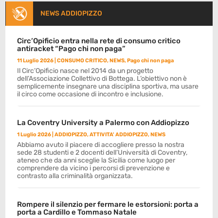
NEWS ADDIOPIZZO
Circ’Opificio entra nella rete di consumo critico
antiracket “Pago chi non paga”
11 Luglio 2026
|
CONSUMO CRITICO
,
NEWS
,
Pago chi non paga
Il Circ’Opificio nasce nel 2014 da un progetto
dell’Associazione Collettivo di Bottega. L’obiettivo non è
semplicemente insegnare una disciplina sportiva, ma usare
il circo come occasione di incontro e inclusione.
La Coventry University a Palermo con Addiopizzo
1 Luglio 2026
|
ADDIOPIZZO
,
ATTIVITA' ADDIOPIZZO
,
NEWS
Abbiamo avuto il piacere di accogliere presso la nostra
sede 28 studenti e 2 docenti dell’Università di Coventry,
ateneo che da anni sceglie la Sicilia come luogo per
comprendere da vicino i percorsi di prevenzione e
contrasto alla criminalità organizzata.
Rompere il silenzio per fermare le estorsioni: porta a
porta a Cardillo e Tommaso Natale