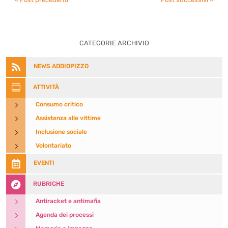
CATEGORIE ARCHIVIO

NEWS ADDIOPIZZO

ATTIVITÀ
5
Consumo critico
5
Assistenza alle vittime
5
Inclusione sociale
5
Volontariato

EVENTI

RUBRICHE
5
Antiracket e antimafia
5
Agenda dei processi