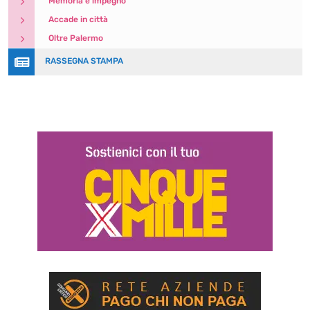
5
Memoria e impegno
5
Accade in città
5
Oltre Palermo

RASSEGNA STAMPA