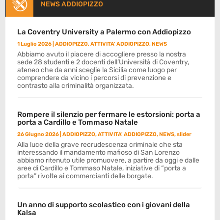
NEWS ADDIOPIZZO
La Coventry University a Palermo con Addiopizzo
1 Luglio 2026
|
ADDIOPIZZO
,
ATTIVITA' ADDIOPIZZO
,
NEWS
Abbiamo avuto il piacere di accogliere presso la nostra
sede 28 studenti e 2 docenti dell’Università di Coventry,
ateneo che da anni sceglie la Sicilia come luogo per
comprendere da vicino i percorsi di prevenzione e
contrasto alla criminalità organizzata.
Rompere il silenzio per fermare le estorsioni: porta a
porta a Cardillo e Tommaso Natale
26 Giugno 2026
|
ADDIOPIZZO
,
ATTIVITA' ADDIOPIZZO
,
NEWS
,
slider
Alla luce della grave recrudescenza criminale che sta
interessando il mandamento mafioso di San Lorenzo
abbiamo ritenuto utile promuovere, a partire da oggi e dalle
aree di Cardillo e Tommaso Natale, iniziative di “porta a
porta” rivolte ai commercianti delle borgate.
Un anno di supporto scolastico con i giovani della
Kalsa