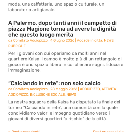
moda, una caffetteria, uno spazio culturale, un
laboratorio artigianale.
A Palermo, dopo tanti anni il campetto di
piazza Magione torna ad avere la dignità
che questo luogo merita
da
Comitato Addiopizzo
|
4 Giugno 2026
|
Accade in città
,
NEWS
,
RUBRICHE
Per i giovani con cui operiamo da molti anni nel
quartiere Kalsa il campo è molto più di un rettangolo di
gioco: è uno spazio libero in cui allenare sogni, fiducia e
immaginazione.
“Calciando in rete”: non solo calcio
da
Comitato Addiopizzo
|
28 Maggio 2026
|
ADDIOPIZZO
,
ATTIVITA'
ADDIOPIZZO
,
INCLUSIONE SOCIALE
,
NEWS
La nostra squadra della Kalsa ha disputato la finale del
torneo “Calciando in rete”, una comunità con la quale
condividiamo valori e impegno quotidiano verso i
giovani di diversi quartieri “a rischio” della città.
« Post precedenti
Post successivi »