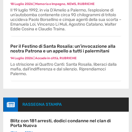
18 Luglio 2026
|
Memoria e Impegno
,
NEWS
,
RUBRICHE
Il 19 luglio 1992, in via D’Amelio a Palermo, l’esplosione di
un’autobomba contenente circa 90 chilogrammi di tritolo
uccideva Paolo Borsellino e cinque agenti della sua scorta –
Emanuela Loi, Vincenzo Li Muli, Agostino Catalano, Walter
Eddie Cosina e Claudio Traina.
Per il Festino di Santa Rosalia: un’invocazione alla
nostra Patrona e un appello a tutti i palermitani
14 Luglio 2026
|
Accade in città
,
RUBRICHE
Lo striscione ai Quattro Canti: Santa Rosalia, liberaci dalla
mafia, dall’indifferenza e dal silenzio. Riprendiamoci
Palermo.

RASSEGNA STAMPA
Blitz con 181 arresti, dodici condanne nel clan di
Porta Nuova