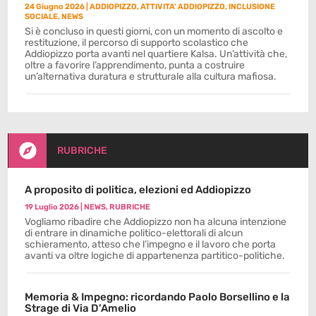
24 Giugno 2026
|
ADDIOPIZZO
,
ATTIVITA' ADDIOPIZZO
,
INCLUSIONE
SOCIALE
,
NEWS
Si è concluso in questi giorni, con un momento di ascolto e
restituzione, il percorso di supporto scolastico che
Addiopizzo porta avanti nel quartiere Kalsa. Un’attività che,
oltre a favorire l’apprendimento, punta a costruire
un’alternativa duratura e strutturale alla cultura mafiosa.

RUBRICHE
A proposito di politica, elezioni ed Addiopizzo
19 Luglio 2026
|
NEWS
,
RUBRICHE
Vogliamo ribadire che Addiopizzo non ha alcuna intenzione
di entrare in dinamiche politico-elettorali di alcun
schieramento, atteso che l’impegno e il lavoro che porta
avanti va oltre logiche di appartenenza partitico-politiche.
Memoria & Impegno: ricordando Paolo Borsellino e la
Strage di Via D’Amelio