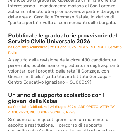
Alla luce della grave recrudescenza criminale che sta
interessando il mandamento mafioso di San Lorenzo
abbiamo ritenuto utile promuovere, a partire da oggi e
dalle aree di Cardillo e Tommaso Natale, iniziative di
“porta a porta” rivolte ai commercianti delle borgate.
Pubblicate le graduatorie provvisorie del
Servizio Civile Universale 2026
da
Comitato Addiopizzo
|
25 Giugno 2026
|
NEWS
,
RUBRICHE
,
Servizio
Civile
A seguito della revisione delle circa 480 candidature
pervenute, pubblichiamo le graduatorie degli aspiranti
volontari per i progetti della rete “Il Gonzaga, con i
Giovani, in Sicilia” (ente titolare Istituto Gonzaga –
Centro Educativo Ignaziano – SU00069).
Un anno di supporto scolastico con i
giovani della Kalsa
da
Comitato Addiopizzo
|
24 Giugno 2026
|
ADDIOPIZZO
,
ATTIVITA'
ADDIOPIZZO
,
INCLUSIONE SOCIALE
,
NEWS
Si è concluso in questi giorni, con un momento di
ascolto e restituzione, il percorso di supporto
scolastico che Addiopizzo porta avanti nel quartiere