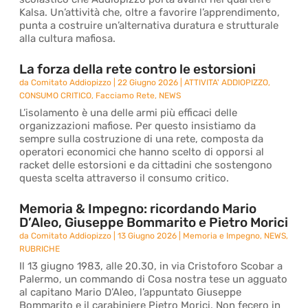
Kalsa. Un’attività che, oltre a favorire l’apprendimento,
punta a costruire un’alternativa duratura e strutturale
alla cultura mafiosa.
La forza della rete contro le estorsioni
da
Comitato Addiopizzo
|
22 Giugno 2026
|
ATTIVITA' ADDIOPIZZO
,
CONSUMO CRITICO
,
Facciamo Rete
,
NEWS
L’isolamento è una delle armi più efficaci delle
organizzazioni mafiose. Per questo insistiamo da
sempre sulla costruzione di una rete, composta da
operatori economici che hanno scelto di opporsi al
racket delle estorsioni e da cittadini che sostengono
questa scelta attraverso il consumo critico.
Memoria & Impegno: ricordando Mario
D’Aleo, Giuseppe Bommarito e Pietro Morici
da
Comitato Addiopizzo
|
13 Giugno 2026
|
Memoria e Impegno
,
NEWS
,
RUBRICHE
Il 13 giugno 1983, alle 20.30, in via Cristoforo Scobar a
Palermo, un commando di Cosa nostra tese un agguato
al capitano Mario D’Aleo, l’appuntato Giuseppe
Bommarito e il carabiniere Pietro Morici. Non fecero in