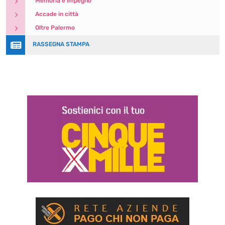
5
Memoria e impegno
5
Accade in città
5
Oltre Palermo

RASSEGNA STAMPA