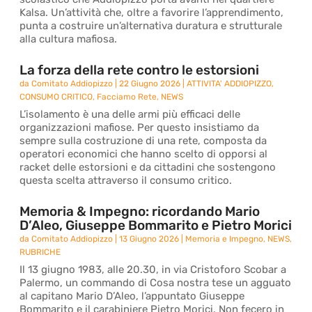
Kalsa. Un’attività che, oltre a favorire l’apprendimento,
punta a costruire un’alternativa duratura e strutturale
alla cultura mafiosa.
La forza della rete contro le estorsioni
da
Comitato Addiopizzo
|
22 Giugno 2026
|
ATTIVITA' ADDIOPIZZO
,
CONSUMO CRITICO
,
Facciamo Rete
,
NEWS
L’isolamento è una delle armi più efficaci delle
organizzazioni mafiose. Per questo insistiamo da
sempre sulla costruzione di una rete, composta da
operatori economici che hanno scelto di opporsi al
racket delle estorsioni e da cittadini che sostengono
questa scelta attraverso il consumo critico.
Memoria & Impegno: ricordando Mario
D’Aleo, Giuseppe Bommarito e Pietro Morici
da
Comitato Addiopizzo
|
13 Giugno 2026
|
Memoria e Impegno
,
NEWS
,
RUBRICHE
Il 13 giugno 1983, alle 20.30, in via Cristoforo Scobar a
Palermo, un commando di Cosa nostra tese un agguato
al capitano Mario D’Aleo, l’appuntato Giuseppe
Bommarito e il carabiniere Pietro Morici. Non fecero in