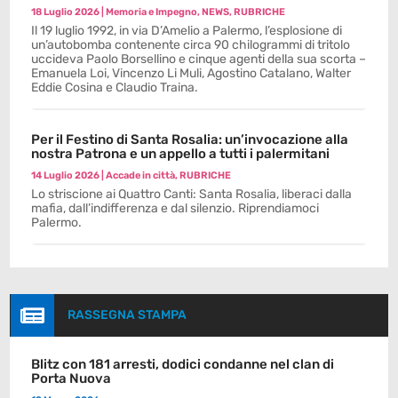
18 Luglio 2026
|
Memoria e Impegno
,
NEWS
,
RUBRICHE
Il 19 luglio 1992, in via D’Amelio a Palermo, l’esplosione di
un’autobomba contenente circa 90 chilogrammi di tritolo
uccideva Paolo Borsellino e cinque agenti della sua scorta –
Emanuela Loi, Vincenzo Li Muli, Agostino Catalano, Walter
Eddie Cosina e Claudio Traina.
Per il Festino di Santa Rosalia: un’invocazione alla
nostra Patrona e un appello a tutti i palermitani
14 Luglio 2026
|
Accade in città
,
RUBRICHE
Lo striscione ai Quattro Canti: Santa Rosalia, liberaci dalla
mafia, dall’indifferenza e dal silenzio. Riprendiamoci
Palermo.

RASSEGNA STAMPA
Blitz con 181 arresti, dodici condanne nel clan di
Porta Nuova