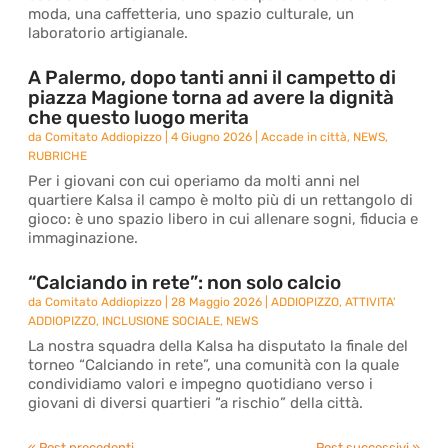
moda, una caffetteria, uno spazio culturale, un
laboratorio artigianale.
A Palermo, dopo tanti anni il campetto di
piazza Magione torna ad avere la dignità
che questo luogo merita
da
Comitato Addiopizzo
|
4 Giugno 2026
|
Accade in città
,
NEWS
,
RUBRICHE
Per i giovani con cui operiamo da molti anni nel
quartiere Kalsa il campo è molto più di un rettangolo di
gioco: è uno spazio libero in cui allenare sogni, fiducia e
immaginazione.
“Calciando in rete”: non solo calcio
da
Comitato Addiopizzo
|
28 Maggio 2026
|
ADDIOPIZZO
,
ATTIVITA'
ADDIOPIZZO
,
INCLUSIONE SOCIALE
,
NEWS
La nostra squadra della Kalsa ha disputato la finale del
torneo “Calciando in rete”, una comunità con la quale
condividiamo valori e impegno quotidiano verso i
giovani di diversi quartieri “a rischio” della città.
« Post precedenti
Post successivi »