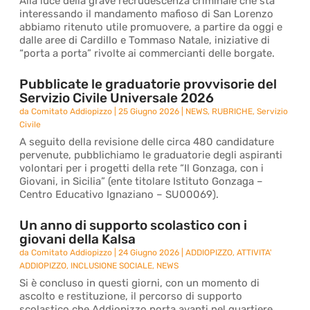
Alla luce della grave recrudescenza criminale che sta
interessando il mandamento mafioso di San Lorenzo
abbiamo ritenuto utile promuovere, a partire da oggi e
dalle aree di Cardillo e Tommaso Natale, iniziative di
“porta a porta” rivolte ai commercianti delle borgate.
Pubblicate le graduatorie provvisorie del
Servizio Civile Universale 2026
da
Comitato Addiopizzo
|
25 Giugno 2026
|
NEWS
,
RUBRICHE
,
Servizio
Civile
A seguito della revisione delle circa 480 candidature
pervenute, pubblichiamo le graduatorie degli aspiranti
volontari per i progetti della rete “Il Gonzaga, con i
Giovani, in Sicilia” (ente titolare Istituto Gonzaga –
Centro Educativo Ignaziano – SU00069).
Un anno di supporto scolastico con i
giovani della Kalsa
da
Comitato Addiopizzo
|
24 Giugno 2026
|
ADDIOPIZZO
,
ATTIVITA'
ADDIOPIZZO
,
INCLUSIONE SOCIALE
,
NEWS
Si è concluso in questi giorni, con un momento di
ascolto e restituzione, il percorso di supporto
scolastico che Addiopizzo porta avanti nel quartiere