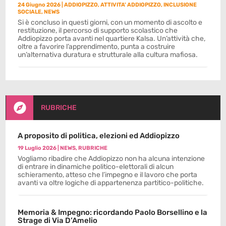
24 Giugno 2026
|
ADDIOPIZZO
,
ATTIVITA' ADDIOPIZZO
,
INCLUSIONE
SOCIALE
,
NEWS
Si è concluso in questi giorni, con un momento di ascolto e
restituzione, il percorso di supporto scolastico che
Addiopizzo porta avanti nel quartiere Kalsa. Un’attività che,
oltre a favorire l’apprendimento, punta a costruire
un’alternativa duratura e strutturale alla cultura mafiosa.

RUBRICHE
A proposito di politica, elezioni ed Addiopizzo
19 Luglio 2026
|
NEWS
,
RUBRICHE
Vogliamo ribadire che Addiopizzo non ha alcuna intenzione
di entrare in dinamiche politico-elettorali di alcun
schieramento, atteso che l’impegno e il lavoro che porta
avanti va oltre logiche di appartenenza partitico-politiche.
Memoria & Impegno: ricordando Paolo Borsellino e la
Strage di Via D’Amelio