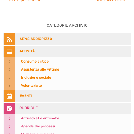
CATEGORIE ARCHIVIO

NEWS ADDIOPIZZO

ATTIVITÀ
5
Consumo critico
5
Assistenza alle vittime
5
Inclusione sociale
5
Volontariato

EVENTI

RUBRICHE
5
Antiracket e antimafia
5
Agenda dei processi