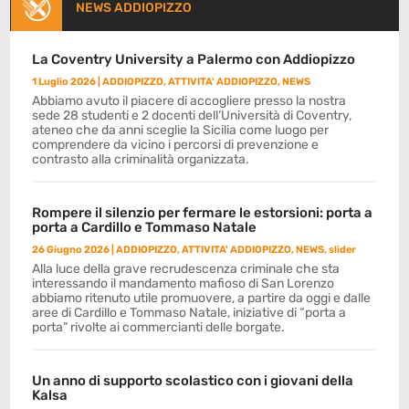
NEWS ADDIOPIZZO
La Coventry University a Palermo con Addiopizzo
1 Luglio 2026
|
ADDIOPIZZO
,
ATTIVITA' ADDIOPIZZO
,
NEWS
Abbiamo avuto il piacere di accogliere presso la nostra
sede 28 studenti e 2 docenti dell’Università di Coventry,
ateneo che da anni sceglie la Sicilia come luogo per
comprendere da vicino i percorsi di prevenzione e
contrasto alla criminalità organizzata.
Rompere il silenzio per fermare le estorsioni: porta a
porta a Cardillo e Tommaso Natale
26 Giugno 2026
|
ADDIOPIZZO
,
ATTIVITA' ADDIOPIZZO
,
NEWS
,
slider
Alla luce della grave recrudescenza criminale che sta
interessando il mandamento mafioso di San Lorenzo
abbiamo ritenuto utile promuovere, a partire da oggi e dalle
aree di Cardillo e Tommaso Natale, iniziative di “porta a
porta” rivolte ai commercianti delle borgate.
Un anno di supporto scolastico con i giovani della
Kalsa