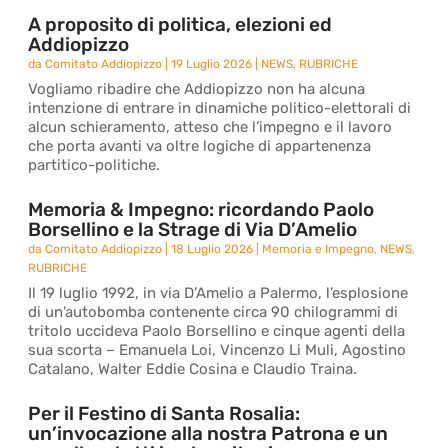
A proposito di politica, elezioni ed
Addiopizzo
da
Comitato Addiopizzo
|
19 Luglio 2026
|
NEWS
,
RUBRICHE
Vogliamo ribadire che Addiopizzo non ha alcuna
intenzione di entrare in dinamiche politico-elettorali di
alcun schieramento, atteso che l’impegno e il lavoro
che porta avanti va oltre logiche di appartenenza
partitico-politiche.
Memoria & Impegno: ricordando Paolo
Borsellino e la Strage di Via D’Amelio
da
Comitato Addiopizzo
|
18 Luglio 2026
|
Memoria e Impegno
,
NEWS
,
RUBRICHE
Il 19 luglio 1992, in via D’Amelio a Palermo, l’esplosione
di un’autobomba contenente circa 90 chilogrammi di
tritolo uccideva Paolo Borsellino e cinque agenti della
sua scorta – Emanuela Loi, Vincenzo Li Muli, Agostino
Catalano, Walter Eddie Cosina e Claudio Traina.
Per il Festino di Santa Rosalia:
un’invocazione alla nostra Patrona e un