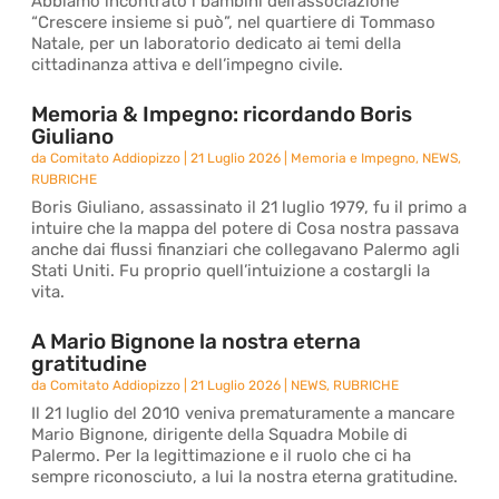
Abbiamo incontrato i bambini dell’associazione
“Crescere insieme si può”, nel quartiere di Tommaso
Natale, per un laboratorio dedicato ai temi della
cittadinanza attiva e dell’impegno civile.
Memoria & Impegno: ricordando Boris
Giuliano
da
Comitato Addiopizzo
|
21 Luglio 2026
|
Memoria e Impegno
,
NEWS
,
RUBRICHE
Boris Giuliano, assassinato il 21 luglio 1979, fu il primo a
intuire che la mappa del potere di Cosa nostra passava
anche dai flussi finanziari che collegavano Palermo agli
Stati Uniti. Fu proprio quell’intuizione a costargli la
vita.
A Mario Bignone la nostra eterna
gratitudine
da
Comitato Addiopizzo
|
21 Luglio 2026
|
NEWS
,
RUBRICHE
Il 21 luglio del 2010 veniva prematuramente a mancare
Mario Bignone, dirigente della Squadra Mobile di
Palermo. Per la legittimazione e il ruolo che ci ha
sempre riconosciuto, a lui la nostra eterna gratitudine.