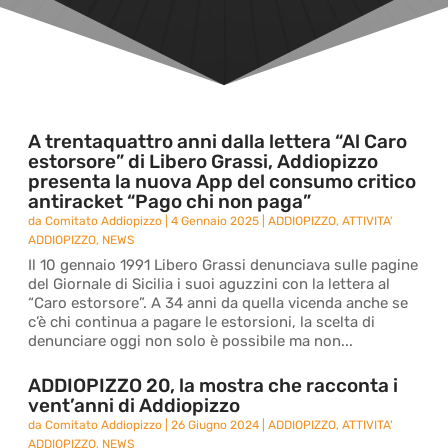
A trentaquattro anni dalla lettera “Al Caro
estorsore” di Libero Grassi, Addiopizzo
presenta la nuova App del consumo critico
antiracket “Pago chi non paga”
da
Comitato Addiopizzo
|
4 Gennaio 2025
|
ADDIOPIZZO
,
ATTIVITA'
ADDIOPIZZO
,
NEWS
Il 10 gennaio 1991 Libero Grassi denunciava sulle pagine
del Giornale di Sicilia i suoi aguzzini con la lettera al
“Caro estorsore”. A 34 anni da quella vicenda anche se
c’è chi continua a pagare le estorsioni, la scelta di
denunciare oggi non solo è possibile ma non...
ADDIOPIZZO 20, la mostra che racconta i
vent’anni di Addiopizzo
da
Comitato Addiopizzo
|
26 Giugno 2024
|
ADDIOPIZZO
,
ATTIVITA'
ADDIOPIZZO
,
NEWS