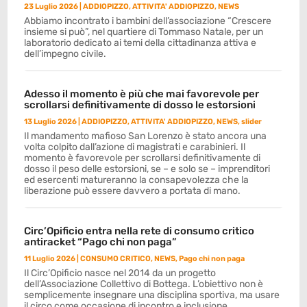
23 Luglio 2026
|
ADDIOPIZZO
,
ATTIVITA' ADDIOPIZZO
,
NEWS
Abbiamo incontrato i bambini dell’associazione “Crescere
insieme si può”, nel quartiere di Tommaso Natale, per un
laboratorio dedicato ai temi della cittadinanza attiva e
dell’impegno civile.
Adesso il momento è più che mai favorevole per
scrollarsi definitivamente di dosso le estorsioni
13 Luglio 2026
|
ADDIOPIZZO
,
ATTIVITA' ADDIOPIZZO
,
NEWS
,
slider
Il mandamento mafioso San Lorenzo è stato ancora una
volta colpito dall’azione di magistrati e carabinieri. Il
momento è favorevole per scrollarsi definitivamente di
dosso il peso delle estorsioni, se – e solo se – imprenditori
ed esercenti matureranno la consapevolezza che la
liberazione può essere davvero a portata di mano.
Circ’Opificio entra nella rete di consumo critico
antiracket “Pago chi non paga”
11 Luglio 2026
|
CONSUMO CRITICO
,
NEWS
,
Pago chi non paga
Il Circ’Opificio nasce nel 2014 da un progetto
dell’Associazione Collettivo di Bottega. L’obiettivo non è
semplicemente insegnare una disciplina sportiva, ma usare
il circo come occasione di incontro e inclusione.