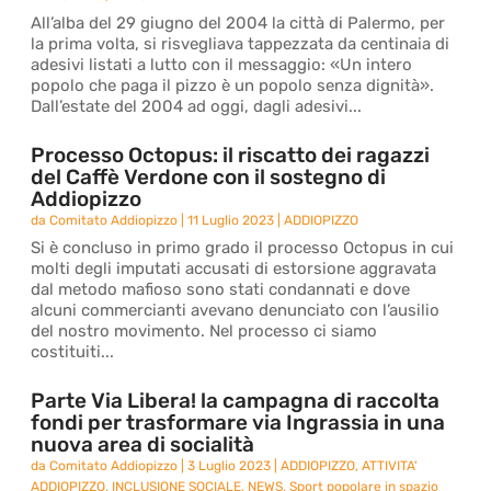
All’alba del 29 giugno del 2004 la città di Palermo, per
la prima volta, si risvegliava tappezzata da centinaia di
adesivi listati a lutto con il messaggio: «Un intero
popolo che paga il pizzo è un popolo senza dignità».
Dall’estate del 2004 ad oggi, dagli adesivi...
Processo Octopus: il riscatto dei ragazzi
del Caffè Verdone con il sostegno di
Addiopizzo
da
Comitato Addiopizzo
|
11 Luglio 2023
|
ADDIOPIZZO
Si è concluso in primo grado il processo Octopus in cui
molti degli imputati accusati di estorsione aggravata
dal metodo mafioso sono stati condannati e dove
alcuni commercianti avevano denunciato con l’ausilio
del nostro movimento. Nel processo ci siamo
costituiti...
Parte Via Libera! la campagna di raccolta
fondi per trasformare via Ingrassia in una
nuova area di socialità
da
Comitato Addiopizzo
|
3 Luglio 2023
|
ADDIOPIZZO
,
ATTIVITA'
ADDIOPIZZO
,
INCLUSIONE SOCIALE
,
NEWS
,
Sport popolare in spazio