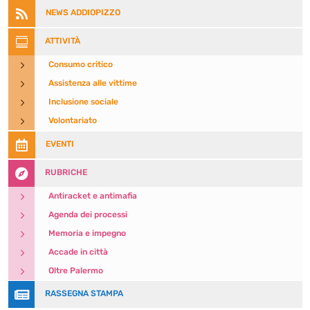

NEWS ADDIOPIZZO

ATTIVITÀ
5
Consumo critico
5
Assistenza alle vittime
5
Inclusione sociale
5
Volontariato

EVENTI

RUBRICHE
5
Antiracket e antimafia
5
Agenda dei processi
5
Memoria e impegno
5
Accade in città
5
Oltre Palermo

RASSEGNA STAMPA