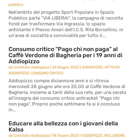
pubblico
Nell’ambito del progetto Sport Popolare in Spazio
Pubblico parte "VIA LIBERA!", la campagna di raccolta
fondi per trasformare Via Ingrassia, lo spazio
antistante il Plesso Amari dell’I.C.S. Rita Borsellino, in
un'area di socialità e convivialità per tutto il...
Consumo critico “Pago chi non paga” al
Caffè Verdone di Bagheria per i 19 anni di
Addiopizzo
da
Comitato Addiopizzo
|
24 Giugno 2023
|
ADDIOPIZZO
,
ATTIVITA'
ADDIOPIZZO
,
CONSUMO CRITICO
Addiopizzo compie diciannove anni e si ritrova
mercoledì 28 giugno alle ore 20,00 al Caffè Verdone di
Bagheria, insieme ai tanti della sua rete, per una serata
all’insegna del consumo critico antiracket “Pago chi
non paga”. Proprio poche settimane fa si è concluso
in...
Educare alla bellezza con i giovani della
Kalsa
da
Comitato Addiopizzo
|
18 Giugno 2023
|
ADDIOPIZZO
,
INCLUSIONE