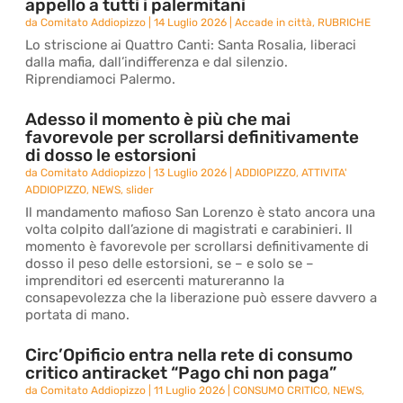
appello a tutti i palermitani
da
Comitato Addiopizzo
|
14 Luglio 2026
|
Accade in città
,
RUBRICHE
Lo striscione ai Quattro Canti: Santa Rosalia, liberaci
dalla mafia, dall’indifferenza e dal silenzio.
Riprendiamoci Palermo.
Adesso il momento è più che mai
favorevole per scrollarsi definitivamente
di dosso le estorsioni
da
Comitato Addiopizzo
|
13 Luglio 2026
|
ADDIOPIZZO
,
ATTIVITA'
ADDIOPIZZO
,
NEWS
,
slider
Il mandamento mafioso San Lorenzo è stato ancora una
volta colpito dall’azione di magistrati e carabinieri. Il
momento è favorevole per scrollarsi definitivamente di
dosso il peso delle estorsioni, se – e solo se –
imprenditori ed esercenti matureranno la
consapevolezza che la liberazione può essere davvero a
portata di mano.
Circ’Opificio entra nella rete di consumo
critico antiracket “Pago chi non paga”
da
Comitato Addiopizzo
|
11 Luglio 2026
|
CONSUMO CRITICO
,
NEWS
,