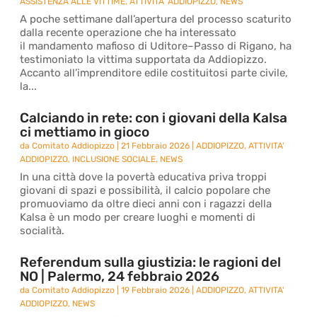
ASSISTENZA ALLE VITTIME
,
ATTIVITA' ADDIOPIZZO
,
NEWS
A poche settimane dall’apertura del processo scaturito
dalla recente operazione che ha interessato
il mandamento mafioso di Uditore–Passo di Rigano, ha
testimoniato la vittima supportata da Addiopizzo.
Accanto all’imprenditore edile costituitosi parte civile,
la...
Calciando in rete: con i giovani della Kalsa
ci mettiamo in gioco
da
Comitato Addiopizzo
|
21 Febbraio 2026
|
ADDIOPIZZO
,
ATTIVITA'
ADDIOPIZZO
,
INCLUSIONE SOCIALE
,
NEWS
In una città dove la povertà educativa priva troppi
giovani di spazi e possibilità, il calcio popolare che
promuoviamo da oltre dieci anni con i ragazzi della
Kalsa è un modo per creare luoghi e momenti di
socialità.
Referendum sulla giustizia: le ragioni del
NO | Palermo, 24 febbraio 2026
da
Comitato Addiopizzo
|
19 Febbraio 2026
|
ADDIOPIZZO
,
ATTIVITA'
ADDIOPIZZO
,
NEWS