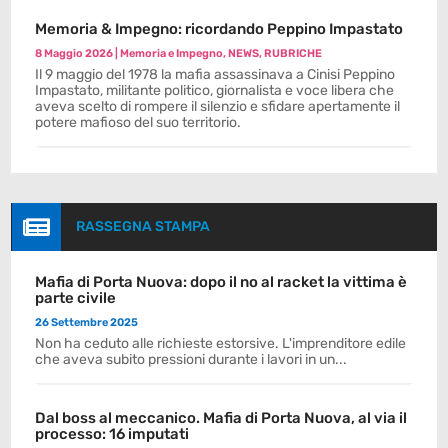
Memoria & Impegno: ricordando Peppino Impastato
8 Maggio 2026
|
Memoria e Impegno
,
NEWS
,
RUBRICHE
Il 9 maggio del 1978 la mafia assassinava a Cinisi Peppino
Impastato, militante politico, giornalista e voce libera che
aveva scelto di rompere il silenzio e sfidare apertamente il
potere mafioso del suo territorio.

RASSEGNA STAMPA
Mafia di Porta Nuova: dopo il no al racket la vittima è
parte civile
26 Settembre 2025
Non ha ceduto alle richieste estorsive. L'imprenditore edile
che aveva subito pressioni durante i lavori in un...
Dal boss al meccanico. Mafia di Porta Nuova, al via il
processo: 16 imputati