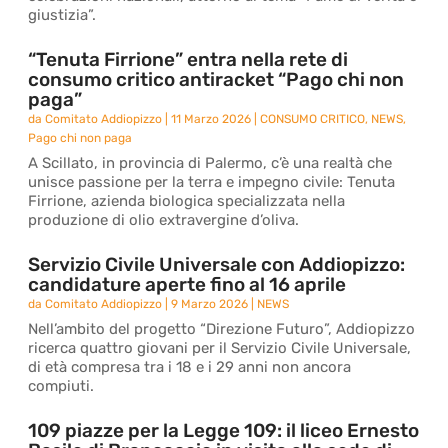
giustizia”.
“Tenuta Firrione” entra nella rete di
consumo critico antiracket “Pago chi non
paga”
da
Comitato Addiopizzo
|
11 Marzo 2026
|
CONSUMO CRITICO
,
NEWS
,
Pago chi non paga
A Scillato, in provincia di Palermo, c’è una realtà che
unisce passione per la terra e impegno civile: Tenuta
Firrione, azienda biologica specializzata nella
produzione di olio extravergine d’oliva.
Servizio Civile Universale con Addiopizzo:
candidature aperte fino al 16 aprile
da
Comitato Addiopizzo
|
9 Marzo 2026
|
NEWS
Nell’ambito del progetto “Direzione Futuro”, Addiopizzo
ricerca quattro giovani per il Servizio Civile Universale,
di età compresa tra i 18 e i 29 anni non ancora
compiuti.
109 piazze per la Legge 109: il liceo Ernesto