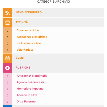
CATEGORIE ARCHIVIO

NEWS ADDIOPIZZO

ATTIVITÀ
5
Consumo critico
5
Assistenza alle vittime
5
Inclusione sociale
5
Volontariato

EVENTI

RUBRICHE
5
Antiracket e antimafia
5
Agenda dei processi
5
Memoria e impegno
5
Accade in città
5
Oltre Palermo