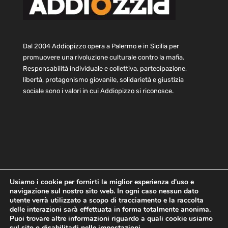
Dal 2004 Addiopizzo opera a Palermo e in Sicilia per
promuovere una rivoluzione culturale contro la mafia.
Responsabilità individuale e collettiva, partecipazione,
libertà, protagonismo giovanile, solidarietà e giustizia
sociale sono i valori in cui Addiopizzo si riconosce.
Usiamo i cookie per fornirti la miglior esperienza d'uso e
navigazione sul nostro sito web. In ogni caso nessun dato
Home
Statuto e bilancio
Contatti
utente verrà utilizzato a scopo di tracciamento e la raccolta
Privacy
Cookie
Child Protection Policy
delle interazioni sarà effettuata in forma totalmente anonima.
Puoi trovare altre informazioni riguardo a quali cookie usiamo
sul sito o disabilitarli nelle
impostazioni
.