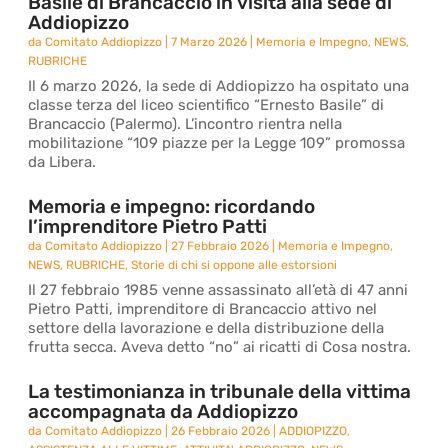
Basile di Brancaccio in visita alla sede di
Addiopizzo
da
Comitato Addiopizzo
|
7 Marzo 2026
|
Memoria e Impegno
,
NEWS
,
RUBRICHE
Il 6 marzo 2026, la sede di Addiopizzo ha ospitato una
classe terza del liceo scientifico “Ernesto Basile” di
Brancaccio (Palermo). L’incontro rientra nella
mobilitazione “109 piazze per la Legge 109” promossa
da Libera.
Memoria e impegno: ricordando
l’imprenditore Pietro Patti
da
Comitato Addiopizzo
|
27 Febbraio 2026
|
Memoria e Impegno
,
NEWS
,
RUBRICHE
,
Storie di chi si oppone alle estorsioni
Il 27 febbraio 1985 venne assassinato all’età di 47 anni
Pietro Patti, imprenditore di Brancaccio attivo nel
settore della lavorazione e della distribuzione della
frutta secca. Aveva detto “no” ai ricatti di Cosa nostra.
La testimonianza in tribunale della vittima
accompagnata da Addiopizzo
da
Comitato Addiopizzo
|
26 Febbraio 2026
|
ADDIOPIZZO
,