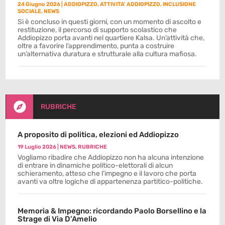
24 Giugno 2026
|
ADDIOPIZZO
,
ATTIVITA' ADDIOPIZZO
,
INCLUSIONE
SOCIALE
,
NEWS
Si è concluso in questi giorni, con un momento di ascolto e
restituzione, il percorso di supporto scolastico che
Addiopizzo porta avanti nel quartiere Kalsa. Un’attività che,
oltre a favorire l’apprendimento, punta a costruire
un’alternativa duratura e strutturale alla cultura mafiosa.

RUBRICHE
A proposito di politica, elezioni ed Addiopizzo
19 Luglio 2026
|
NEWS
,
RUBRICHE
Vogliamo ribadire che Addiopizzo non ha alcuna intenzione
di entrare in dinamiche politico-elettorali di alcun
schieramento, atteso che l’impegno e il lavoro che porta
avanti va oltre logiche di appartenenza partitico-politiche.
Memoria & Impegno: ricordando Paolo Borsellino e la
Strage di Via D’Amelio