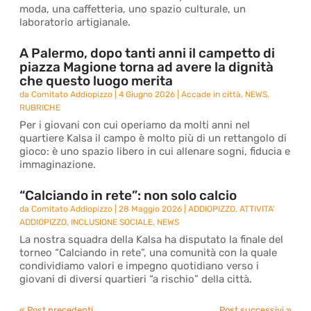
moda, una caffetteria, uno spazio culturale, un
laboratorio artigianale.
A Palermo, dopo tanti anni il campetto di
piazza Magione torna ad avere la dignità
che questo luogo merita
da
Comitato Addiopizzo
|
4 Giugno 2026
|
Accade in città
,
NEWS
,
RUBRICHE
Per i giovani con cui operiamo da molti anni nel
quartiere Kalsa il campo è molto più di un rettangolo di
gioco: è uno spazio libero in cui allenare sogni, fiducia e
immaginazione.
“Calciando in rete”: non solo calcio
da
Comitato Addiopizzo
|
28 Maggio 2026
|
ADDIOPIZZO
,
ATTIVITA'
ADDIOPIZZO
,
INCLUSIONE SOCIALE
,
NEWS
La nostra squadra della Kalsa ha disputato la finale del
torneo “Calciando in rete”, una comunità con la quale
condividiamo valori e impegno quotidiano verso i
giovani di diversi quartieri “a rischio” della città.
« Post precedenti
Post successivi »