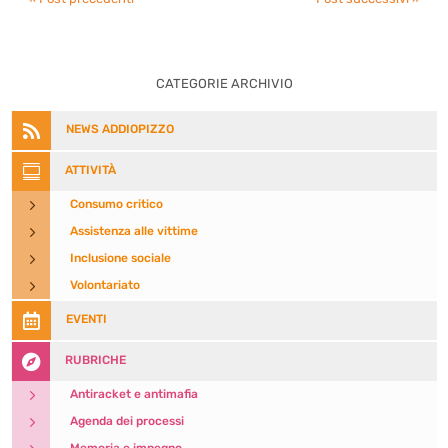
CATEGORIE ARCHIVIO

NEWS ADDIOPIZZO

ATTIVITÀ
5
Consumo critico
5
Assistenza alle vittime
5
Inclusione sociale
5
Volontariato

EVENTI

RUBRICHE
5
Antiracket e antimafia
5
Agenda dei processi