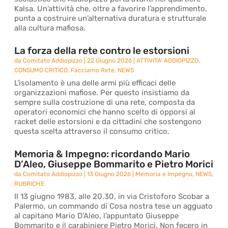
Kalsa. Un’attività che, oltre a favorire l’apprendimento,
punta a costruire un’alternativa duratura e strutturale
alla cultura mafiosa.
La forza della rete contro le estorsioni
da
Comitato Addiopizzo
|
22 Giugno 2026
|
ATTIVITA' ADDIOPIZZO
,
CONSUMO CRITICO
,
Facciamo Rete
,
NEWS
L’isolamento è una delle armi più efficaci delle
organizzazioni mafiose. Per questo insistiamo da
sempre sulla costruzione di una rete, composta da
operatori economici che hanno scelto di opporsi al
racket delle estorsioni e da cittadini che sostengono
questa scelta attraverso il consumo critico.
Memoria & Impegno: ricordando Mario
D’Aleo, Giuseppe Bommarito e Pietro Morici
da
Comitato Addiopizzo
|
13 Giugno 2026
|
Memoria e Impegno
,
NEWS
,
RUBRICHE
Il 13 giugno 1983, alle 20.30, in via Cristoforo Scobar a
Palermo, un commando di Cosa nostra tese un agguato
al capitano Mario D’Aleo, l’appuntato Giuseppe
Bommarito e il carabiniere Pietro Morici. Non fecero in