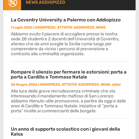
NEWS ADDIOPIZZO
La Coventry University a Palermo con Addiopizzo
1 Luglio 2026
|
ADDIOPIZZO
,
ATTIVITA' ADDIOPIZZO
,
NEWS
Abbiamo avuto il piacere di accogliere presso la nostra
sede 28 studenti e 2 docenti dell’Università di Coventry,
ateneo che da anni sceglie la Sicilia come luogo per
comprendere da vicino i percorsi di prevenzione e
contrasto alla criminalità organizzata.
Rompere il silenzio per fermare le estorsioni: porta a
porta a Cardillo e Tommaso Natale
26 Giugno 2026
|
ADDIOPIZZO
,
ATTIVITA' ADDIOPIZZO
,
NEWS
,
slider
Alla luce della grave recrudescenza criminale che sta
interessando il mandamento mafioso di San Lorenzo
abbiamo ritenuto utile promuovere, a partire da oggi e dalle
aree di Cardillo e Tommaso Natale, iniziative di “porta a
porta” rivolte ai commercianti delle borgate.
Un anno di supporto scolastico con i giovani della
Kalsa