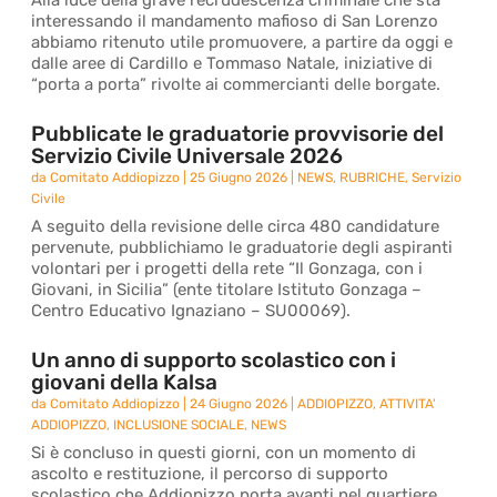
Alla luce della grave recrudescenza criminale che sta
interessando il mandamento mafioso di San Lorenzo
abbiamo ritenuto utile promuovere, a partire da oggi e
dalle aree di Cardillo e Tommaso Natale, iniziative di
“porta a porta” rivolte ai commercianti delle borgate.
Pubblicate le graduatorie provvisorie del
Servizio Civile Universale 2026
da
Comitato Addiopizzo
|
25 Giugno 2026
|
NEWS
,
RUBRICHE
,
Servizio
Civile
A seguito della revisione delle circa 480 candidature
pervenute, pubblichiamo le graduatorie degli aspiranti
volontari per i progetti della rete “Il Gonzaga, con i
Giovani, in Sicilia” (ente titolare Istituto Gonzaga –
Centro Educativo Ignaziano – SU00069).
Un anno di supporto scolastico con i
giovani della Kalsa
da
Comitato Addiopizzo
|
24 Giugno 2026
|
ADDIOPIZZO
,
ATTIVITA'
ADDIOPIZZO
,
INCLUSIONE SOCIALE
,
NEWS
Si è concluso in questi giorni, con un momento di
ascolto e restituzione, il percorso di supporto
scolastico che Addiopizzo porta avanti nel quartiere