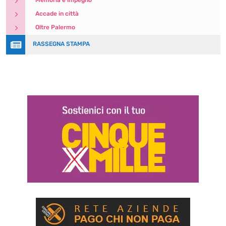
5
Memoria e impegno
5
Accade in città
5
Oltre Palermo

RASSEGNA STAMPA