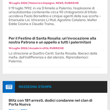
18 Luglio 2026
|
Memoria e Impegno
,
NEWS
,
RUBRICHE
Il 19 luglio 1992, in via D’Amelio a Palermo, l’esplosione di
un’autobomba contenente circa 90 chilogrammi di tritolo
uccideva Paolo Borsellino e cinque agenti della sua scorta –
Emanuela Loi, Vincenzo Li Muli, Agostino Catalano, Walter
Eddie Cosina e Claudio Traina.
Per il Festino di Santa Rosalia: un’invocazione alla
nostra Patrona e un appello a tutti i palermitani
14 Luglio 2026
|
Accade in città
,
RUBRICHE
Lo striscione ai Quattro Canti: Santa Rosalia, liberaci dalla
mafia, dall’indifferenza e dal silenzio. Riprendiamoci
Palermo.

RASSEGNA STAMPA
Blitz con 181 arresti, dodici condanne nel clan di
Porta Nuova