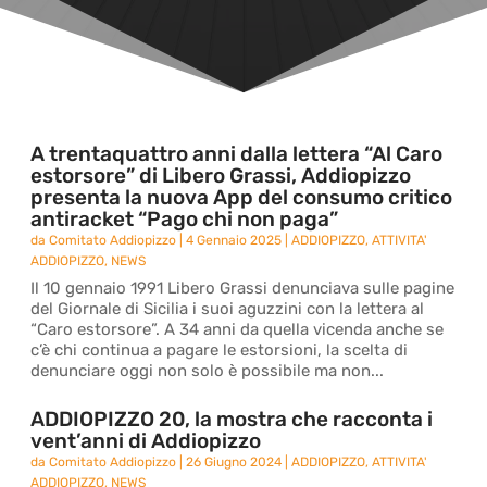
A trentaquattro anni dalla lettera “Al Caro
estorsore” di Libero Grassi, Addiopizzo
presenta la nuova App del consumo critico
antiracket “Pago chi non paga”
da
Comitato Addiopizzo
|
4 Gennaio 2025
|
ADDIOPIZZO
,
ATTIVITA'
ADDIOPIZZO
,
NEWS
Il 10 gennaio 1991 Libero Grassi denunciava sulle pagine
del Giornale di Sicilia i suoi aguzzini con la lettera al
“Caro estorsore”. A 34 anni da quella vicenda anche se
c’è chi continua a pagare le estorsioni, la scelta di
denunciare oggi non solo è possibile ma non...
ADDIOPIZZO 20, la mostra che racconta i
vent’anni di Addiopizzo
da
Comitato Addiopizzo
|
26 Giugno 2024
|
ADDIOPIZZO
,
ATTIVITA'
ADDIOPIZZO
,
NEWS