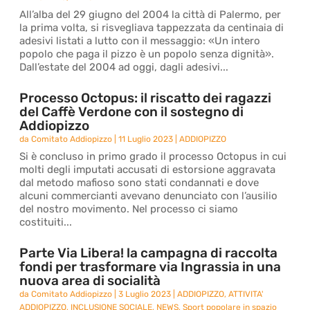
All’alba del 29 giugno del 2004 la città di Palermo, per
la prima volta, si risvegliava tappezzata da centinaia di
adesivi listati a lutto con il messaggio: «Un intero
popolo che paga il pizzo è un popolo senza dignità».
Dall’estate del 2004 ad oggi, dagli adesivi...
Processo Octopus: il riscatto dei ragazzi
del Caffè Verdone con il sostegno di
Addiopizzo
da
Comitato Addiopizzo
|
11 Luglio 2023
|
ADDIOPIZZO
Si è concluso in primo grado il processo Octopus in cui
molti degli imputati accusati di estorsione aggravata
dal metodo mafioso sono stati condannati e dove
alcuni commercianti avevano denunciato con l’ausilio
del nostro movimento. Nel processo ci siamo
costituiti...
Parte Via Libera! la campagna di raccolta
fondi per trasformare via Ingrassia in una
nuova area di socialità
da
Comitato Addiopizzo
|
3 Luglio 2023
|
ADDIOPIZZO
,
ATTIVITA'
ADDIOPIZZO
,
INCLUSIONE SOCIALE
,
NEWS
,
Sport popolare in spazio