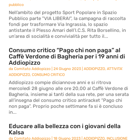
pubblico
Nell’ambito del progetto Sport Popolare in Spazio
Pubblico parte "VIA LIBERA!", la campagna di raccolta
fondi per trasformare Via Ingrassia, lo spazio
antistante il Plesso Amari dell’I.C.S. Rita Borsellino, in
un'area di socialità e convivialità per tutto il...
Consumo critico “Pago chi non paga” al
Caffè Verdone di Bagheria per i 19 anni di
Addiopizzo
da
Comitato Addiopizzo
|
24 Giugno 2023
|
ADDIOPIZZO
,
ATTIVITA'
ADDIOPIZZO
,
CONSUMO CRITICO
Addiopizzo compie diciannove anni e si ritrova
mercoledì 28 giugno alle ore 20,00 al Caffè Verdone di
Bagheria, insieme ai tanti della sua rete, per una serata
all’insegna del consumo critico antiracket “Pago chi
non paga”. Proprio poche settimane fa si è concluso
in...
Educare alla bellezza con i giovani della
Kalsa
da
Comitato Addiopizzo
|
18 Giugno 2023
|
ADDIOPIZZO
,
INCLUSIONE