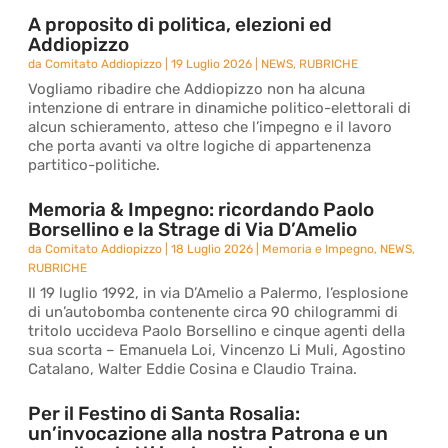
A proposito di politica, elezioni ed
Addiopizzo
da
Comitato Addiopizzo
|
19 Luglio 2026
|
NEWS
,
RUBRICHE
Vogliamo ribadire che Addiopizzo non ha alcuna
intenzione di entrare in dinamiche politico-elettorali di
alcun schieramento, atteso che l’impegno e il lavoro
che porta avanti va oltre logiche di appartenenza
partitico-politiche.
Memoria & Impegno: ricordando Paolo
Borsellino e la Strage di Via D’Amelio
da
Comitato Addiopizzo
|
18 Luglio 2026
|
Memoria e Impegno
,
NEWS
,
RUBRICHE
Il 19 luglio 1992, in via D’Amelio a Palermo, l’esplosione
di un’autobomba contenente circa 90 chilogrammi di
tritolo uccideva Paolo Borsellino e cinque agenti della
sua scorta – Emanuela Loi, Vincenzo Li Muli, Agostino
Catalano, Walter Eddie Cosina e Claudio Traina.
Per il Festino di Santa Rosalia:
un’invocazione alla nostra Patrona e un