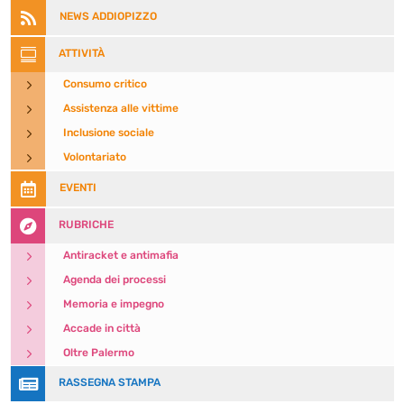

NEWS ADDIOPIZZO

ATTIVITÀ
5
Consumo critico
5
Assistenza alle vittime
5
Inclusione sociale
5
Volontariato

EVENTI

RUBRICHE
5
Antiracket e antimafia
5
Agenda dei processi
5
Memoria e impegno
5
Accade in città
5
Oltre Palermo

RASSEGNA STAMPA