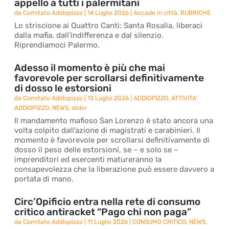
appello a tutti i palermitani
da
Comitato Addiopizzo
|
14 Luglio 2026
|
Accade in città
,
RUBRICHE
Lo striscione ai Quattro Canti: Santa Rosalia, liberaci
dalla mafia, dall’indifferenza e dal silenzio.
Riprendiamoci Palermo.
Adesso il momento è più che mai
favorevole per scrollarsi definitivamente
di dosso le estorsioni
da
Comitato Addiopizzo
|
13 Luglio 2026
|
ADDIOPIZZO
,
ATTIVITA'
ADDIOPIZZO
,
NEWS
,
slider
Il mandamento mafioso San Lorenzo è stato ancora una
volta colpito dall’azione di magistrati e carabinieri. Il
momento è favorevole per scrollarsi definitivamente di
dosso il peso delle estorsioni, se – e solo se –
imprenditori ed esercenti matureranno la
consapevolezza che la liberazione può essere davvero a
portata di mano.
Circ’Opificio entra nella rete di consumo
critico antiracket “Pago chi non paga”
da
Comitato Addiopizzo
|
11 Luglio 2026
|
CONSUMO CRITICO
,
NEWS
,