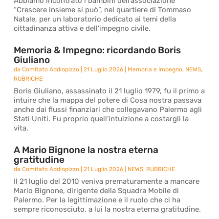
Abbiamo incontrato i bambini dell’associazione
“Crescere insieme si può”, nel quartiere di Tommaso
Natale, per un laboratorio dedicato ai temi della
cittadinanza attiva e dell’impegno civile.
Memoria & Impegno: ricordando Boris
Giuliano
da
Comitato Addiopizzo
|
21 Luglio 2026
|
Memoria e Impegno
,
NEWS
,
RUBRICHE
Boris Giuliano, assassinato il 21 luglio 1979, fu il primo a
intuire che la mappa del potere di Cosa nostra passava
anche dai flussi finanziari che collegavano Palermo agli
Stati Uniti. Fu proprio quell’intuizione a costargli la
vita.
A Mario Bignone la nostra eterna
gratitudine
da
Comitato Addiopizzo
|
21 Luglio 2026
|
NEWS
,
RUBRICHE
Il 21 luglio del 2010 veniva prematuramente a mancare
Mario Bignone, dirigente della Squadra Mobile di
Palermo. Per la legittimazione e il ruolo che ci ha
sempre riconosciuto, a lui la nostra eterna gratitudine.