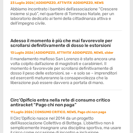
23 Luglio 2026
|
ADDIOPIZZO
,
ATTIVITA' ADDIOPIZZO
,
NEWS
Abbiamo incontrato i bambini dell’associazione “Crescere
insieme si può”, nel quartiere di Tommaso Natale, per un
laboratorio dedicato ai temi della cittadinanza attiva e
dell’impegno civile.
Adesso il momento è più che mai favorevole per
scrollarsi definitivamente di dosso le estorsioni
13 Luglio 2026
|
ADDIOPIZZO
,
ATTIVITA' ADDIOPIZZO
,
NEWS
,
slider
Il mandamento mafioso San Lorenzo è stato ancora una
volta colpito dall’azione di magistrati e carabinieri. Il
momento è favorevole per scrollarsi definitivamente di
dosso il peso delle estorsioni, se – e solo se – imprenditori
ed esercenti matureranno la consapevolezza che la
liberazione può essere davvero a portata di mano.
Circ’Opificio entra nella rete di consumo critico
antiracket “Pago chi non paga”
11 Luglio 2026
|
CONSUMO CRITICO
,
NEWS
,
Pago chi non paga
Il Circ’Opificio nasce nel 2014 da un progetto
dell’Associazione Collettivo di Bottega. L’obiettivo non è
semplicemente insegnare una disciplina sportiva, ma usare
il circo come occasione di incontro e inclusione.