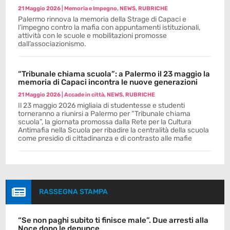
21 Maggio 2026
|
Memoria e Impegno
,
NEWS
,
RUBRICHE
Palermo rinnova la memoria della Strage di Capaci e
l’impegno contro la mafia con appuntamenti istituzionali,
attività con le scuole e mobilitazioni promosse
dall’associazionismo.
“Tribunale chiama scuola”: a Palermo il 23 maggio la
memoria di Capaci incontra le nuove generazioni
21 Maggio 2026
|
Accade in città
,
NEWS
,
RUBRICHE
Il 23 maggio 2026 migliaia di studentesse e studenti
torneranno a riunirsi a Palermo per “Tribunale chiama
scuola”, la giornata promossa dalla Rete per la Cultura
Antimafia nella Scuola per ribadire la centralità della scuola
come presidio di cittadinanza e di contrasto alle mafie

RASSEGNA STAMPA
“Se non paghi subito ti finisce male”. Due arresti alla
Noce dopo le denunce