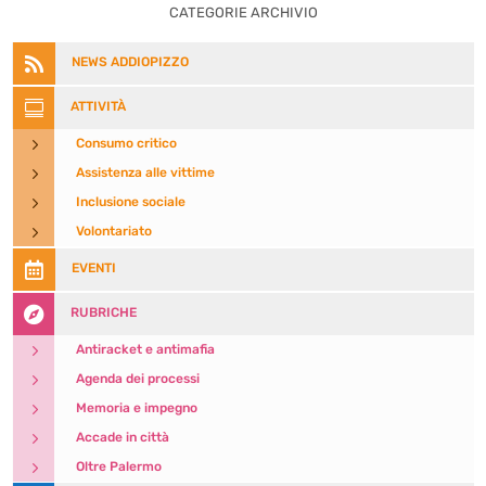
CATEGORIE ARCHIVIO

NEWS ADDIOPIZZO

ATTIVITÀ
5
Consumo critico
5
Assistenza alle vittime
5
Inclusione sociale
5
Volontariato

EVENTI

RUBRICHE
5
Antiracket e antimafia
5
Agenda dei processi
5
Memoria e impegno
5
Accade in città
5
Oltre Palermo