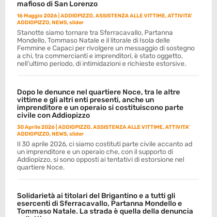
mafioso di San Lorenzo
16 Maggio 2026
|
ADDIOPIZZO
,
ASSISTENZA ALLE VITTIME
,
ATTIVITA'
ADDIOPIZZO
,
NEWS
,
slider
Stanotte siamo tornare tra Sferracavallo, Partanna
Mondello, Tommaso Natale e il litorale di Isola delle
Femmine e Capaci per rivolgere un messaggio di sostegno
a chi, tra commercianti e imprenditori, è stato oggetto,
nell’ultimo periodo, di intimidazioni e richieste estorsive.
Dopo le denunce nel quartiere Noce, tra le altre
vittime e gli altri enti presenti, anche un
imprenditore e un operaio si costituiscono parte
civile con Addiopizzo
30 Aprile 2026
|
ADDIOPIZZO
,
ASSISTENZA ALLE VITTIME
,
ATTIVITA'
ADDIOPIZZO
,
NEWS
,
slider
Il 30 aprile 2026, ci siamo costituti parte civile accanto ad
un imprenditore e un operaio che, con il supporto di
Addiopizzo, si sono opposti ai tentativi di estorsione nel
quartiere Noce.
Solidarietà ai titolari del Brigantino e a tutti gli
esercenti di Sferracavallo, Partanna Mondello e
Tommaso Natale. La strada è quella della denuncia