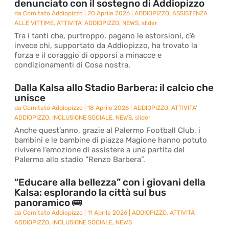
denunciato con il sostegno di Addiopizzo
da
Comitato Addiopizzo
|
20 Aprile 2026
|
ADDIOPIZZO
,
ASSISTENZA
ALLE VITTIME
,
ATTIVITA' ADDIOPIZZO
,
NEWS
,
slider
Tra i tanti che, purtroppo, pagano le estorsioni, c’è
invece chi, supportato da Addiopizzo, ha trovato la
forza e il coraggio di opporsi a minacce e
condizionamenti di Cosa nostra.
Dalla Kalsa allo Stadio Barbera: il calcio che
unisce
da
Comitato Addiopizzo
|
18 Aprile 2026
|
ADDIOPIZZO
,
ATTIVITA'
ADDIOPIZZO
,
INCLUSIONE SOCIALE
,
NEWS
,
slider
Anche quest’anno, grazie al Palermo Football Club, i
bambini e le bambine di piazza Magione hanno potuto
rivivere l’emozione di assistere a una partita del
Palermo allo stadio “Renzo Barbera”.
“Educare alla bellezza” con i giovani della
Kalsa: esplorando la città sul bus
panoramico 🚌
da
Comitato Addiopizzo
|
11 Aprile 2026
|
ADDIOPIZZO
,
ATTIVITA'
ADDIOPIZZO
,
INCLUSIONE SOCIALE
,
NEWS