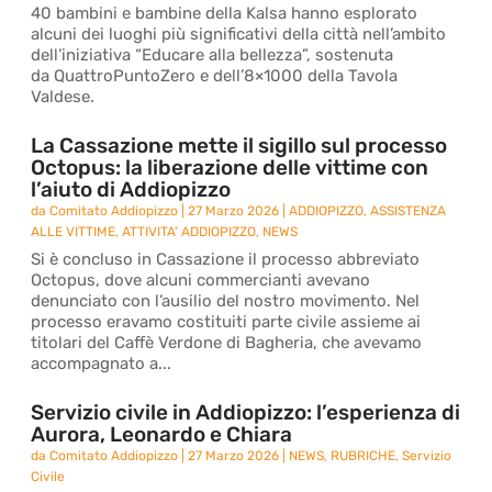
40 bambini e bambine della Kalsa hanno esplorato
alcuni dei luoghi più significativi della città nell’ambito
dell’iniziativa “Educare alla bellezza”, sostenuta
da QuattroPuntoZero e dell’8×1000 della Tavola
Valdese.
La Cassazione mette il sigillo sul processo
Octopus: la liberazione delle vittime con
l’aiuto di Addiopizzo
da
Comitato Addiopizzo
|
27 Marzo 2026
|
ADDIOPIZZO
,
ASSISTENZA
ALLE VITTIME
,
ATTIVITA' ADDIOPIZZO
,
NEWS
Si è concluso in Cassazione il processo abbreviato
Octopus, dove alcuni commercianti avevano
denunciato con l’ausilio del nostro movimento. Nel
processo eravamo costituiti parte civile assieme ai
titolari del Caffè Verdone di Bagheria, che avevamo
accompagnato a...
Servizio civile in Addiopizzo: l’esperienza di
Aurora, Leonardo e Chiara
da
Comitato Addiopizzo
|
27 Marzo 2026
|
NEWS
,
RUBRICHE
,
Servizio
Civile