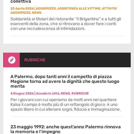
collettiva
25 Aprile 2026
|
ADDIOPIZZO
,
ASSISTENZA ALLE VITTIME
,
ATTIVITA'
ADDIOPIZZO
,
NEWS
Solidarietà ai titolari del ristorante “Il Brigantino” e a tutti gli
esercenti della zona, che si ritrovano a dover fare i conti
con una recrudescenza di intimidazioni.

RUBRICHE
A Palermo, dopo tanti anni il campetto di piazza
Magione torna ad avere la dignità che questo luogo
merita
4 Giugno 2026
|
Accade in città
,
NEWS
,
RUBRICHE
Per i giovani con cui operiamo da molti anni nel quartiere
Kalsa il campo è molto più di un rettangolo di gioco: è uno
spazio libero in cui allenare sogni, fiducia e immaginazione.
23 maggio 1992: anche quest’anno Palermo rinnova
la memoria e l’impegno