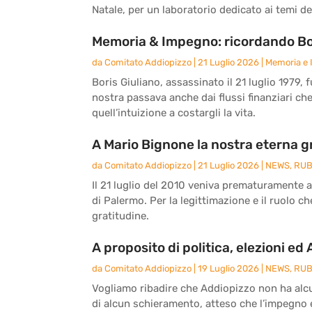
Natale, per un laboratorio dedicato ai temi del
Memoria & Impegno: ricordando Bor
da
Comitato Addiopizzo
|
21 Luglio 2026
|
Memoria e
Boris Giuliano, assassinato il 21 luglio 1979, 
nostra passava anche dai flussi finanziari ch
quell’intuizione a costargli la vita.
A Mario Bignone la nostra eterna g
da
Comitato Addiopizzo
|
21 Luglio 2026
|
NEWS
,
RUB
Il 21 luglio del 2010 veniva prematuramente 
di Palermo. Per la legittimazione e il ruolo c
gratitudine.
A proposito di politica, elezioni ed
da
Comitato Addiopizzo
|
19 Luglio 2026
|
NEWS
,
RUB
Vogliamo ribadire che Addiopizzo non ha alcun
di alcun schieramento, atteso che l’impegno e 