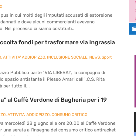
ZO
pus in cui molti degli imputati accusati di estorsione
ndannati e dove alcuni commercianti avevano
. Nel processo ci siamo costituiti...
ccolta fondi per trasformare via Ingrassia
O
,
ATTIVITA' ADDIOPIZZO
,
INCLUSIONE SOCIALE
,
NEWS
,
Sport
pazio Pubblico parte "VIA LIBERA!", la campagna di
o spazio antistante il Plesso Amari dell’I.C.S. Rita
 per tutto il...
” al Caffè Verdone di Bagheria per i 19
ZZO
,
ATTIVITA' ADDIOPIZZO
,
CONSUMO CRITICO
va mercoledì 28 giugno alle ore 20,00 al Caffè Verdone
per una serata all’insegna del consumo critico antiracket