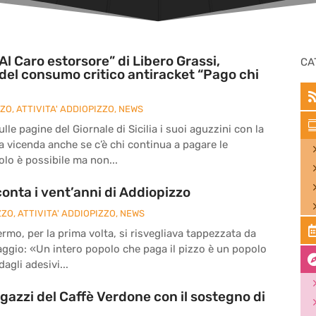
Al Caro estorsore” di Libero Grassi,
CA
del consumo critico antiracket “Pago chi
ZZO
,
ATTIVITA' ADDIOPIZZO
,
NEWS
le pagine del Giornale di Sicilia i suoi aguzzini con la
la vicenda anche se c’è chi continua a pagare le
olo è possibile ma non...
onta i vent’anni di Addiopizzo
ZZO
,
ATTIVITA' ADDIOPIZZO
,
NEWS
ermo, per la prima volta, si risvegliava tappezzata da
ssaggio: «Un intero popolo che paga il pizzo è un popolo
agli adesivi...
agazzi del Caffè Verdone con il sostegno di