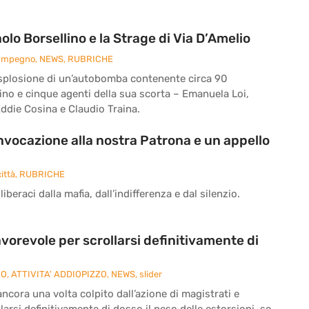
o Borsellino e la Strage di Via D’Amelio
 Impegno
,
NEWS
,
RUBRICHE
 l’esplosione di un’autobomba contenente circa 90
ino e cinque agenti della sua scorta – Emanuela Loi,
ddie Cosina e Claudio Traina.
’invocazione alla nostra Patrona e un appello
ittà
,
RUBRICHE
iberaci dalla mafia, dall’indifferenza e dal silenzio.
vorevole per scrollarsi definitivamente di
ZO
,
ATTIVITA' ADDIOPIZZO
,
NEWS
,
slider
cora una volta colpito dall’azione di magistrati e
larsi definitivamente di dosso il peso delle estorsioni, se