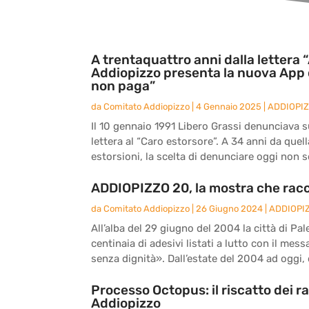
A trentaquattro anni dalla lettera “
Addiopizzo presenta la nuova App 
non paga”
da
Comitato Addiopizzo
|
4 Gennaio 2025
|
ADDIOPI
Il 10 gennaio 1991 Libero Grassi denunciava sul
lettera al “Caro estorsore”. A 34 anni da quel
estorsioni, la scelta di denunciare oggi non s
ADDIOPIZZO 20, la mostra che racc
da
Comitato Addiopizzo
|
26 Giugno 2024
|
ADDIOPI
All’alba del 29 giugno del 2004 la città di Pal
centinaia di adesivi listati a lutto con il me
senza dignità». Dall’estate del 2004 ad oggi, d
Processo Octopus: il riscatto dei r
Addiopizzo