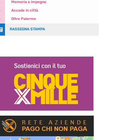
5
Memoria e impegno
5
Accade in città
5
Oltre Palermo

RASSEGNA STAMPA