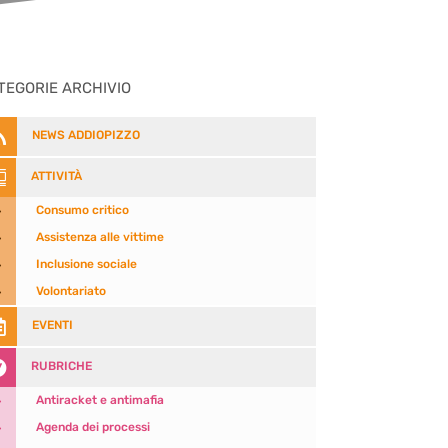
TEGORIE ARCHIVIO

NEWS ADDIOPIZZO

ATTIVITÀ
5
Consumo critico
5
Assistenza alle vittime
5
Inclusione sociale
5
Volontariato

EVENTI

RUBRICHE
5
Antiracket e antimafia
5
Agenda dei processi