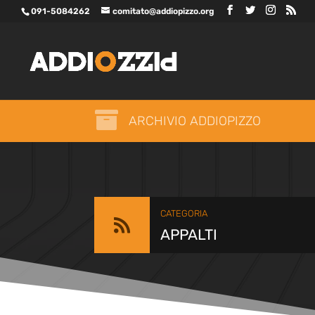
091-5084262
comitato@addiopizzo.org

ARCHIVIO ADDIOPIZZO
CATEGORIA

APPALTI