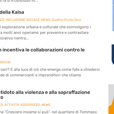
fa si è concluso in...
della Kalsa
ZZO
,
INCLUSIONE SOCIALE
,
NEWS
,
Quattro Punto Zero
à di esplorazione urbana e culturale che coinvolgono i
da molti anni operiamo per prevenire e contrastare
ziativa rientra...
 incentiva le collaborazioni contro le
BRICHE
eri? E alla luce di ciò che emerge come fate a chiederci
nde di commercianti e imprenditori che stiamo
tidoto alla violenza e alla sopraffazione
zo
ZO
,
ATTIVITA' ADDIOPIZZO
,
NEWS
ne “Crescere insieme si può”, nel quartiere di Tommaso