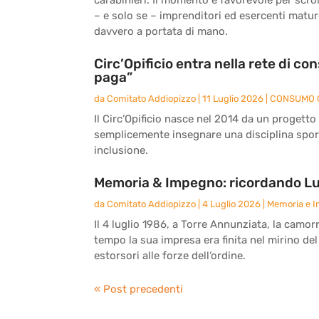
– e solo se – imprenditori ed esercenti matu
davvero a portata di mano.
Circ’Opificio entra nella rete di c
paga”
da
Comitato Addiopizzo
|
11 Luglio 2026
|
CONSUMO 
Il Circ’Opificio nasce nel 2014 da un progetto
semplicemente insegnare una disciplina sport
inclusione.
Memoria & Impegno: ricordando Lu
da
Comitato Addiopizzo
|
4 Luglio 2026
|
Memoria e 
Il 4 luglio 1986, a Torre Annunziata, la camor
tempo la sua impresa era finita nel mirino del
estorsori alle forze dell’ordine.
« Post precedenti