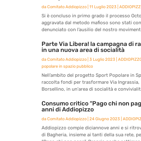
da
Comitato Addiopizzo
|
11 Luglio 2023
|
ADDIOPIZ
Si è concluso in primo grado il processo Octo
aggravata dal metodo mafioso sono stati co
denunciato con l’ausilio del nostro movimento
Parte Via Libera! la campagna di ra
in una nuova area di socialità
da
Comitato Addiopizzo
|
3 Luglio 2023
|
ADDIOPIZZ
popolare in spazio pubblico
Nell’ambito del progetto Sport Popolare in S
raccolta fondi per trasformare Via Ingrassia, l
Borsellino, in un'area di socialità e convivialità
Consumo critico “Pago chi non paga
anni di Addiopizzo
da
Comitato Addiopizzo
|
24 Giugno 2023
|
ADDIOPI
Addiopizzo compie diciannove anni e si ritro
di Bagheria, insieme ai tanti della sua rete, 