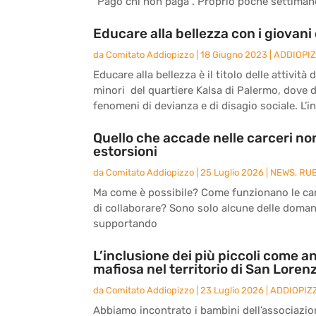
“Pago chi non paga”. Proprio poche settimane 
Educare alla bellezza con i giovani 
da
Comitato Addiopizzo
|
18 Giugno 2023
|
ADDIOPI
Educare alla bellezza è il titolo delle attivit
minori del quartiere Kalsa di Palermo, dove 
fenomeni di devianza e di disagio sociale. L’ini
Quello che accade nelle carceri non
estorsioni
da
Comitato Addiopizzo
|
25 Luglio 2026
|
NEWS
,
RU
Ma come è possibile? Come funzionano le carc
di collaborare? Sono solo alcune delle doma
supportando
L’inclusione dei più piccoli come an
mafiosa nel territorio di San Loren
da
Comitato Addiopizzo
|
23 Luglio 2026
|
ADDIOPIZ
Abbiamo incontrato i bambini dell’associazio