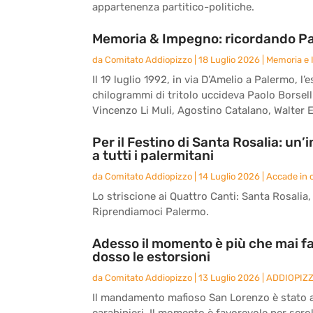
appartenenza partitico-politiche.
Memoria & Impegno: ricordando Paol
da
Comitato Addiopizzo
|
18 Luglio 2026
|
Memoria e
Il 19 luglio 1992, in via D’Amelio a Palermo,
chilogrammi di tritolo uccideva Paolo Borsell
Vincenzo Li Muli, Agostino Catalano, Walter E
Per il Festino di Santa Rosalia: un
a tutti i palermitani
da
Comitato Addiopizzo
|
14 Luglio 2026
|
Accade in c
Lo striscione ai Quattro Canti: Santa Rosalia, l
Riprendiamoci Palermo.
Adesso il momento è più che mai fa
dosso le estorsioni
da
Comitato Addiopizzo
|
13 Luglio 2026
|
ADDIOPIZ
Il mandamento mafioso San Lorenzo è stato an
carabinieri. Il momento è favorevole per scrol