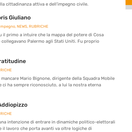
la cittadinanza attiva e dell’impegno civile.
is Giuliano
 Impegno
,
NEWS
,
RUBRICHE
fu il primo a intuire che la mappa del potere di Cosa
e collegavano Palermo agli Stati Uniti. Fu proprio
ratitudine
RICHE
a mancare Mario Bignone, dirigente della Squadra Mobile
he ci ha sempre riconosciuto, a lui la nostra eterna
 Addiopizzo
RICHE
a intenzione di entrare in dinamiche politico-elettorali
il lavoro che porta avanti va oltre logiche di