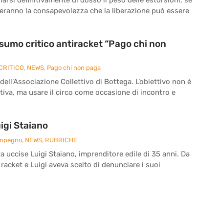
reranno la consapevolezza che la liberazione può essere
onsumo critico antiracket “Pago chi non
CRITICO
,
NEWS
,
Pago chi non paga
 dell’Associazione Collettivo di Bottega. L’obiettivo non è
iva, ma usare il circo come occasione di incontro e
igi Staiano
Impegno
,
NEWS
,
RUBRICHE
ra uccise Luigi Staiano, imprenditore edile di 35 anni. Da
 racket e Luigi aveva scelto di denunciare i suoi