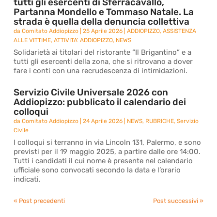
tutti gli esercenti di Sferracavallo,
Partanna Mondello e Tommaso Natale. La
strada è quella della denuncia collettiva
da
Comitato Addiopizzo
|
25 Aprile 2026
|
ADDIOPIZZO
,
ASSISTENZA
ALLE VITTIME
,
ATTIVITA' ADDIOPIZZO
,
NEWS
Solidarietà ai titolari del ristorante “Il Brigantino” e a
tutti gli esercenti della zona, che si ritrovano a dover
fare i conti con una recrudescenza di intimidazioni.
Servizio Civile Universale 2026 con
Addiopizzo: pubblicato il calendario dei
colloqui
da
Comitato Addiopizzo
|
24 Aprile 2026
|
NEWS
,
RUBRICHE
,
Servizio
Civile
I colloqui si terranno in via Lincoln 131, Palermo, e sono
previsti per il 19 maggio 2025, a partire dalle ore 14:00.
Tutti i candidati il cui nome è presente nel calendario
ufficiale sono convocati secondo la data e l’orario
indicati.
« Post precedenti
Post successivi »