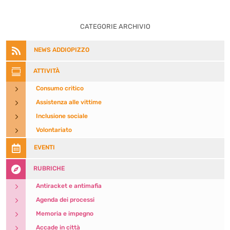
CATEGORIE ARCHIVIO

NEWS ADDIOPIZZO

ATTIVITÀ
5
Consumo critico
5
Assistenza alle vittime
5
Inclusione sociale
5
Volontariato

EVENTI

RUBRICHE
5
Antiracket e antimafia
5
Agenda dei processi
5
Memoria e impegno
5
Accade in città