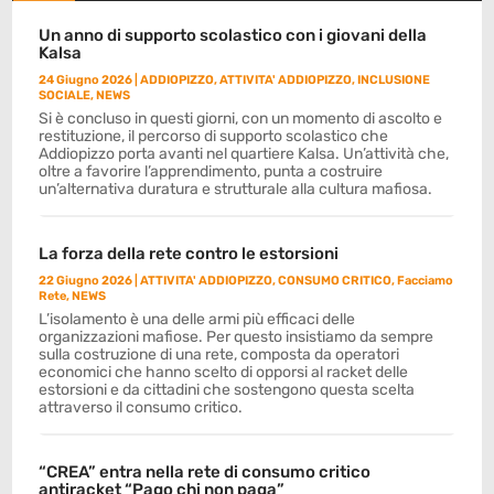
Un anno di supporto scolastico con i giovani della
Kalsa
24 Giugno 2026
|
ADDIOPIZZO
,
ATTIVITA' ADDIOPIZZO
,
INCLUSIONE
SOCIALE
,
NEWS
Si è concluso in questi giorni, con un momento di ascolto e
restituzione, il percorso di supporto scolastico che
Addiopizzo porta avanti nel quartiere Kalsa. Un’attività che,
oltre a favorire l’apprendimento, punta a costruire
un’alternativa duratura e strutturale alla cultura mafiosa.
La forza della rete contro le estorsioni
22 Giugno 2026
|
ATTIVITA' ADDIOPIZZO
,
CONSUMO CRITICO
,
Facciamo
Rete
,
NEWS
L’isolamento è una delle armi più efficaci delle
organizzazioni mafiose. Per questo insistiamo da sempre
sulla costruzione di una rete, composta da operatori
economici che hanno scelto di opporsi al racket delle
estorsioni e da cittadini che sostengono questa scelta
attraverso il consumo critico.
“CREA” entra nella rete di consumo critico
antiracket “Pago chi non paga”