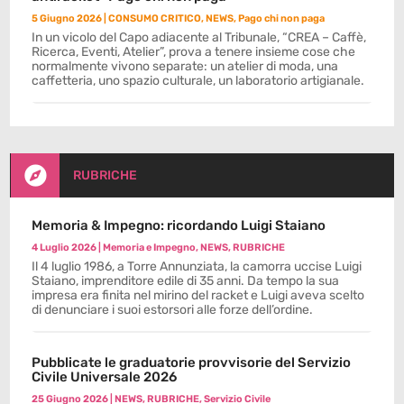
5 Giugno 2026
|
CONSUMO CRITICO
,
NEWS
,
Pago chi non paga
In un vicolo del Capo adiacente al Tribunale, “CREA – Caffè,
Ricerca, Eventi, Atelier”, prova a tenere insieme cose che
normalmente vivono separate: un atelier di moda, una
caffetteria, uno spazio culturale, un laboratorio artigianale.

RUBRICHE
Memoria & Impegno: ricordando Luigi Staiano
4 Luglio 2026
|
Memoria e Impegno
,
NEWS
,
RUBRICHE
Il 4 luglio 1986, a Torre Annunziata, la camorra uccise Luigi
Staiano, imprenditore edile di 35 anni. Da tempo la sua
impresa era finita nel mirino del racket e Luigi aveva scelto
di denunciare i suoi estorsori alle forze dell’ordine.
Pubblicate le graduatorie provvisorie del Servizio
Civile Universale 2026
25 Giugno 2026
|
NEWS
,
RUBRICHE
,
Servizio Civile