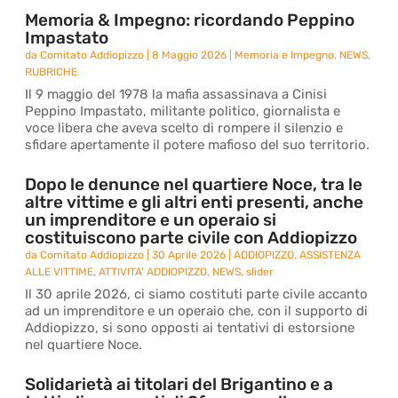
Memoria & Impegno: ricordando Peppino
Impastato
da
Comitato Addiopizzo
|
8 Maggio 2026
|
Memoria e Impegno
,
NEWS
,
RUBRICHE
Il 9 maggio del 1978 la mafia assassinava a Cinisi
Peppino Impastato, militante politico, giornalista e
voce libera che aveva scelto di rompere il silenzio e
sfidare apertamente il potere mafioso del suo territorio.
Dopo le denunce nel quartiere Noce, tra le
altre vittime e gli altri enti presenti, anche
un imprenditore e un operaio si
costituiscono parte civile con Addiopizzo
da
Comitato Addiopizzo
|
30 Aprile 2026
|
ADDIOPIZZO
,
ASSISTENZA
ALLE VITTIME
,
ATTIVITA' ADDIOPIZZO
,
NEWS
,
slider
Il 30 aprile 2026, ci siamo costituti parte civile accanto
ad un imprenditore e un operaio che, con il supporto di
Addiopizzo, si sono opposti ai tentativi di estorsione
nel quartiere Noce.
Solidarietà ai titolari del Brigantino e a