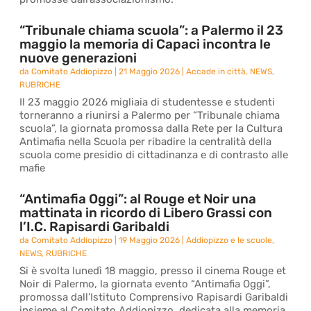
“Tribunale chiama scuola”: a Palermo il 23
maggio la memoria di Capaci incontra le
nuove generazioni
da
Comitato Addiopizzo
|
21 Maggio 2026
|
Accade in città
,
NEWS
,
RUBRICHE
Il 23 maggio 2026 migliaia di studentesse e studenti
torneranno a riunirsi a Palermo per “Tribunale chiama
scuola”, la giornata promossa dalla Rete per la Cultura
Antimafia nella Scuola per ribadire la centralità della
scuola come presidio di cittadinanza e di contrasto alle
mafie
“Antimafia Oggi”: al Rouge et Noir una
mattinata in ricordo di Libero Grassi con
l’I.C. Rapisardi Garibaldi
da
Comitato Addiopizzo
|
19 Maggio 2026
|
Addiopizzo e le scuole
,
NEWS
,
RUBRICHE
Si è svolta lunedì 18 maggio, presso il cinema Rouge et
Noir di Palermo, la giornata evento “Antimafia Oggi”,
promossa dall’Istituto Comprensivo Rapisardi Garibaldi
insieme al Comitato Addiopizzo, dedicata alla memoria