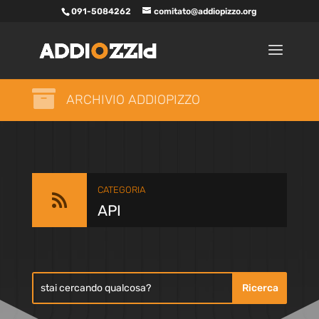
091-5084262
comitato@addiopizzo.org

ARCHIVIO ADDIOPIZZO
CATEGORIA

API