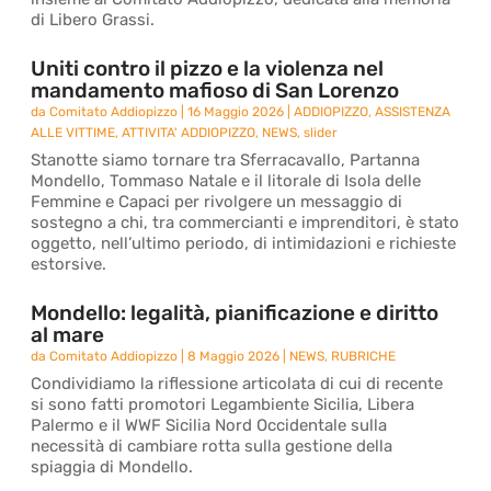
di Libero Grassi.
Uniti contro il pizzo e la violenza nel
mandamento mafioso di San Lorenzo
da
Comitato Addiopizzo
|
16 Maggio 2026
|
ADDIOPIZZO
,
ASSISTENZA
ALLE VITTIME
,
ATTIVITA' ADDIOPIZZO
,
NEWS
,
slider
Stanotte siamo tornare tra Sferracavallo, Partanna
Mondello, Tommaso Natale e il litorale di Isola delle
Femmine e Capaci per rivolgere un messaggio di
sostegno a chi, tra commercianti e imprenditori, è stato
oggetto, nell’ultimo periodo, di intimidazioni e richieste
estorsive.
Mondello: legalità, pianificazione e diritto
al mare
da
Comitato Addiopizzo
|
8 Maggio 2026
|
NEWS
,
RUBRICHE
Condividiamo la riflessione articolata di cui di recente
si sono fatti promotori Legambiente Sicilia, Libera
Palermo e il WWF Sicilia Nord Occidentale sulla
necessità di cambiare rotta sulla gestione della
spiaggia di Mondello.