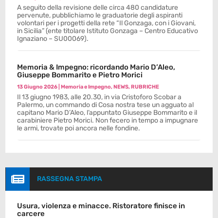
A seguito della revisione delle circa 480 candidature
pervenute, pubblichiamo le graduatorie degli aspiranti
volontari per i progetti della rete “Il Gonzaga, con i Giovani,
in Sicilia” (ente titolare Istituto Gonzaga – Centro Educativo
Ignaziano – SU00069).
Memoria & Impegno: ricordando Mario D’Aleo,
Giuseppe Bommarito e Pietro Morici
13 Giugno 2026
|
Memoria e Impegno
,
NEWS
,
RUBRICHE
Il 13 giugno 1983, alle 20.30, in via Cristoforo Scobar a
Palermo, un commando di Cosa nostra tese un agguato al
capitano Mario D’Aleo, l’appuntato Giuseppe Bommarito e il
carabiniere Pietro Morici. Non fecero in tempo a impugnare
le armi, trovate poi ancora nelle fondine.

RASSEGNA STAMPA
Usura, violenza e minacce. Ristoratore finisce in
carcere