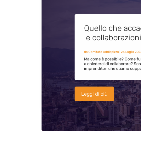
Quello che acca
le collaborazion
da
Comitato Addiopizzo
|
25 Luglio 202
Ma come è possibile? Come fun
a chiederci di collaborare? S
imprenditori che stiamo supp
Leggi di più