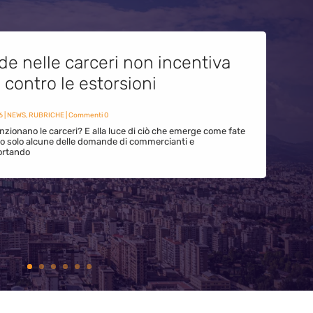
de nelle carceri non incentiva
i contro le estorsioni
6
|
NEWS
,
RUBRICHE
| Commenti 0
zionano le carceri? E alla luce di ciò che emerge come fate
ono solo alcune delle domande di commercianti e
ortando