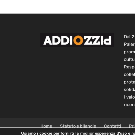
Dal 
Paler
prom
cultu
Respo
colle
prot
solid
i val
ricon
Home
Statuto e bilancio
Contatti
Pr
Usiamo i cookie per fornirti la miglior esperienza d'uso e 