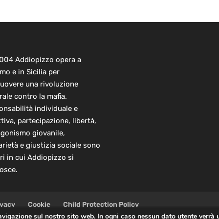
2004 Addiopizzo opera a
mo e in Sicilia per
uovere una rivoluzione
rale contro la mafia.
nsabilità individuale e
ttiva, partecipazione, libertà,
agonismo giovanile,
arietà e giustizia sociale sono
ori in cui Addiopizzo si
osce.
ivacy
Cookie
Child Protection Policy
navigazione sul nostro sito web. In ogni caso nessun dato utente verrà 