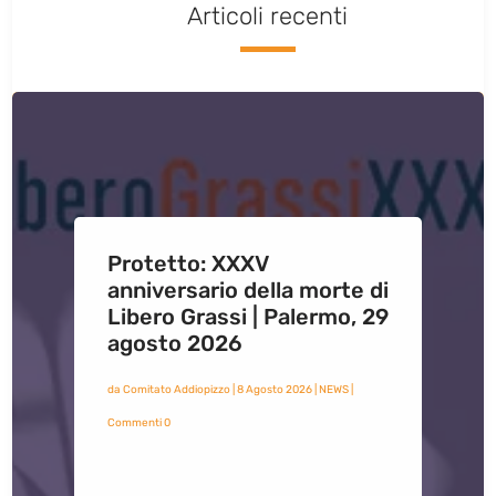
Articoli recenti
Protetto: XXXV
anniversario della morte di
Libero Grassi | Palermo, 29
agosto 2026
da
Comitato Addiopizzo
|
8 Agosto 2026
|
NEWS
|
Commenti 0