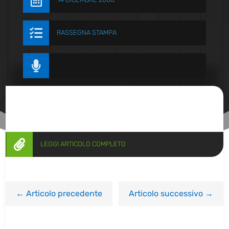


RASSEGNA STAMPA


LEGGI ARTICOLO COMPLETO
←
Articolo precedente
Articolo successivo
→