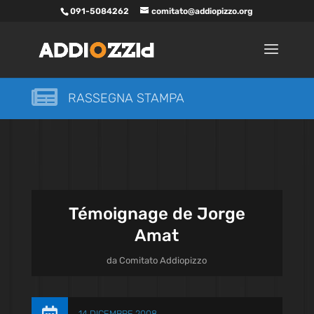
091-5084262
comitato@addiopizzo.org

RASSEGNA STAMPA
Témoignage de Jorge
Amat
da
Comitato Addiopizzo
14 DICEMBRE 2008