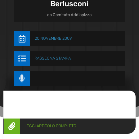
Berlusconi
da
Comitato Addiopizzo

20 NOVEMBRE 2009

RASSEGNA STAMPA


LEGGI ARTICOLO COMPLETO