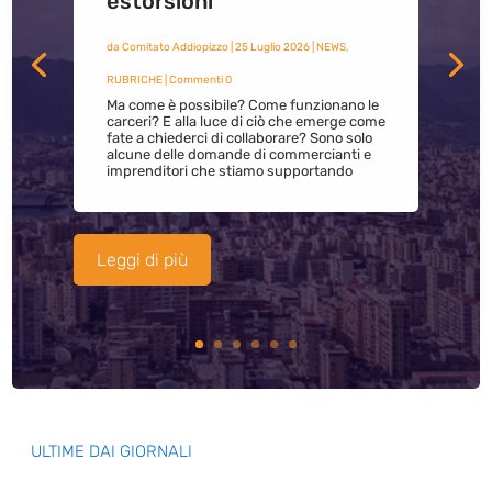
estorsioni
da
Comitato Addiopizzo
|
25 Luglio 2026
|
NEWS
,
RUBRICHE
| Commenti 0
Ma come è possibile? Come funzionano le
carceri? E alla luce di ciò che emerge come
fate a chiederci di collaborare? Sono solo
alcune delle domande di commercianti e
imprenditori che stiamo supportando
Leggi di più
ULTIME DAI GIORNALI