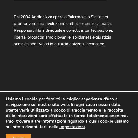
Dal 2004 Addiopizzo opera a Palermo e in Sicilia per
promuovere una rivoluzione culturale contro la mafia.
Responsabilità individuale e collettiva, partecipazione,
libertà, protagonismo giovanile, solidarietà e giustizia
sociale sono i valori in cui Addiopizzo si riconosce.
Usiamo i cookie per fornirti la miglior esperienza d'uso e
navigazione sul nostro sito web. In ogni caso nessun dato
Home
Statuto e bilancio
Contatti
utente verrà utilizzato a scopo di tracciamento e la raccolta
Privacy
Cookie
Child Protection Policy
delle interazioni sarà effettuata in forma totalmente anonima.
Puoi trovare altre informazioni riguardo a quali cookie usiamo
sul sito o disabilitarli nelle
impostazioni
.
Copyright © 2021 AddioPizzo | Tutti i diritti riservati | Sede