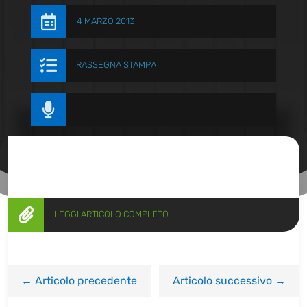

4 MARZO 2013

RASSEGNA STAMPA


LEGGI ARTICOLO COMPLETO
←
Articolo precedente
Articolo successivo
→