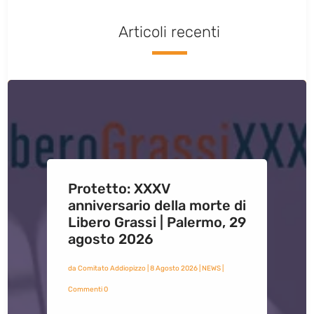
Articoli recenti
Protetto: XXXV
anniversario della morte di
Libero Grassi | Palermo, 29
agosto 2026
da
Comitato Addiopizzo
|
8 Agosto 2026
|
NEWS
|
Commenti 0