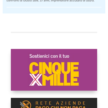
confronti di Giusto Sole, 37 anni, imprenditore accusato di usura.