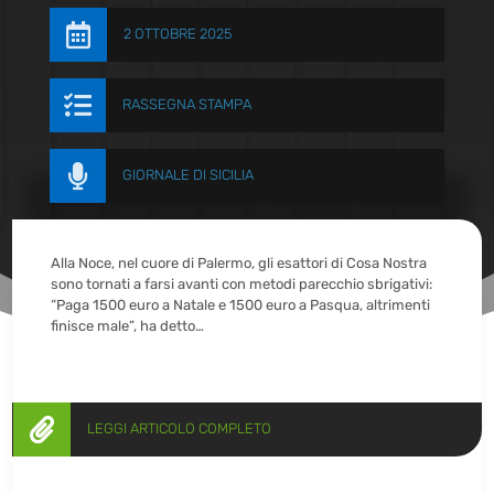

2 OTTOBRE 2025

RASSEGNA STAMPA

GIORNALE DI SICILIA
Alla Noce, nel cuore di Palermo, gli esattori di Cosa Nostra
sono tornati a farsi avanti con metodi parecchio sbrigativi:
“Paga 1500 euro a Natale e 1500 euro a Pasqua, altrimenti
finisce male”, ha detto…

LEGGI ARTICOLO COMPLETO