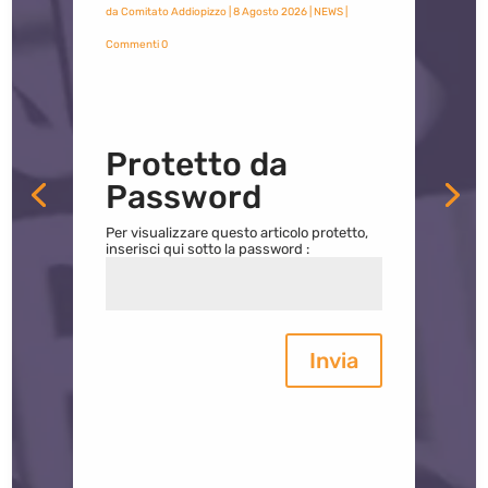
da
Comitato Addiopizzo
|
8 Agosto 2026
|
NEWS
|
Commenti 0
Protetto da
Password
Per visualizzare questo articolo protetto,
inserisci qui sotto la password :
Invia