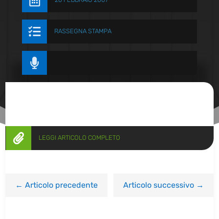


RASSEGNA STAMPA


LEGGI ARTICOLO COMPLETO
←
Articolo precedente
Articolo successivo
→