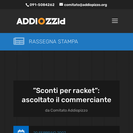
091-5084262
comitato@addiopizzo.org

RASSEGNA STAMPA
”Sconti per racket”:
ascoltato il commerciante
da
Comitato Addiopizzo
20 FEBBRAIO 2007