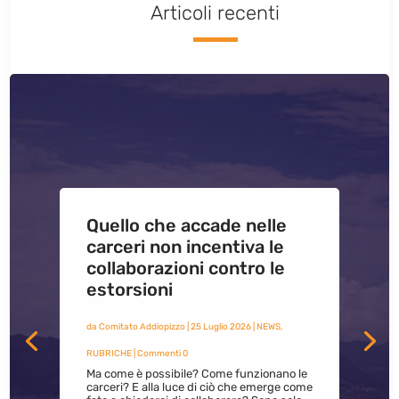
Articoli recenti
Quello che accade nelle
carceri non incentiva le
collaborazioni contro le
estorsioni
da
Comitato Addiopizzo
|
25 Luglio 2026
|
NEWS
,
RUBRICHE
| Commenti 0
Ma come è possibile? Come funzionano le
carceri? E alla luce di ciò che emerge come