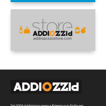
Dal 2004 Addiopizzo opera a Palermo e in Sicilia per