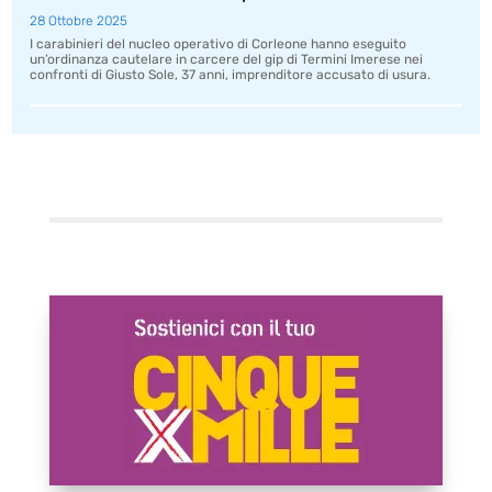
28 Ottobre 2025
I carabinieri del nucleo operativo di Corleone hanno eseguito
un’ordinanza cautelare in carcere del gip di Termini Imerese nei
confronti di Giusto Sole, 37 anni, imprenditore accusato di usura.