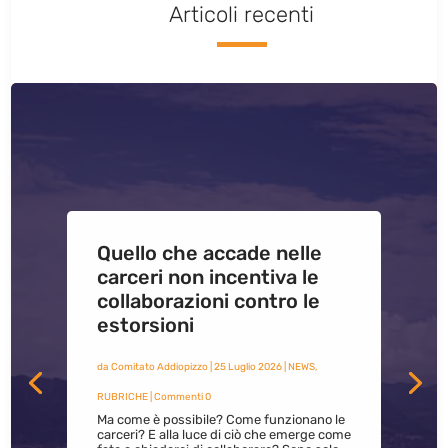
Articoli recenti
Quello che accade nelle
carceri non incentiva le
collaborazioni contro le
estorsioni
da
Comitato Addiopizzo
|
25 Luglio 2026
|
NEWS
,
RUBRICHE
| Commenti 0
Ma come è possibile? Come funzionano le
carceri? E alla luce di ciò che emerge come