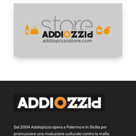
Dal 2004 Addiopizzo opera a Palermo e in Sicilia per
promuovere una rivoluzione culturale contro la mafia.