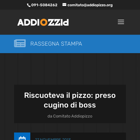
091-5084262
comitato@addiopizzo.org

RASSEGNA STAMPA
Riscuoteva il pizzo: preso
cugino di boss
da
Comitato Addiopizzo
27 NOVEMBRE 2013