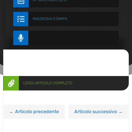


RASSEGNA STAMPA


LEGGI ARTICOLO COMPLETO
←
Articolo precedente
Articolo successivo
→