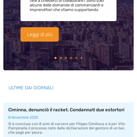
fate a chiederci di collaborare? Sono solo
alcune delle domande di commercianti e
imprenditori che stiamo supportando
Leggi di più
ULTIME DAI GIORNALI
Ciminna, denunciò il racket. Condannati due estortori
8 Novembre 2025
Si è concluso con 8 anni di carcere per Filippo Cimilluca e 6 per Vito
Pampinella il processo nato dalle dichiarazioni del gestore di un bar,
che pagò per paura.