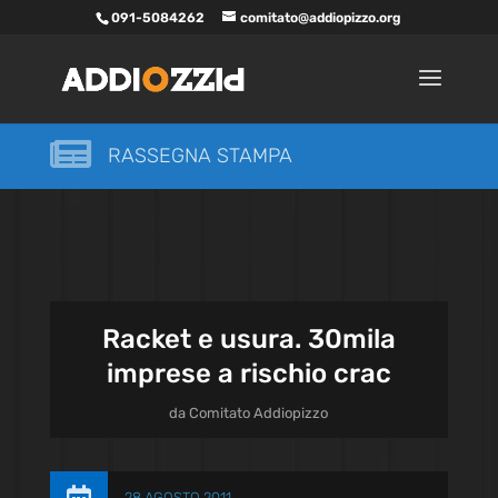
091-5084262
comitato@addiopizzo.org

RASSEGNA STAMPA
Racket e usura. 30mila
imprese a rischio crac
da
Comitato Addiopizzo
28 AGOSTO 2011