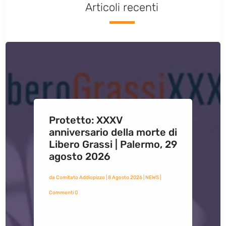
Articoli recenti
Protetto: XXXV
anniversario della morte di
Libero Grassi | Palermo, 29
agosto 2026
da
Comitato Addiopizzo
|
8 Agosto 2026
|
NEWS
|
Commenti 0