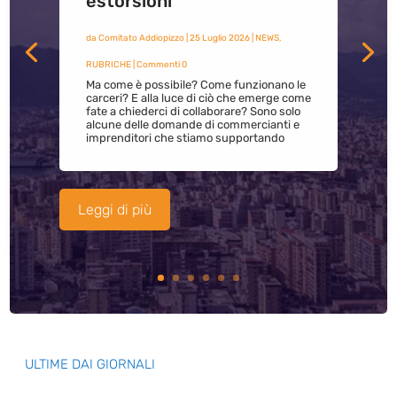
estorsioni
da
Comitato Addiopizzo
|
25 Luglio 2026
|
NEWS
,
RUBRICHE
| Commenti 0
Ma come è possibile? Come funzionano le
carceri? E alla luce di ciò che emerge come
fate a chiederci di collaborare? Sono solo
alcune delle domande di commercianti e
imprenditori che stiamo supportando
Leggi di più
ULTIME DAI GIORNALI