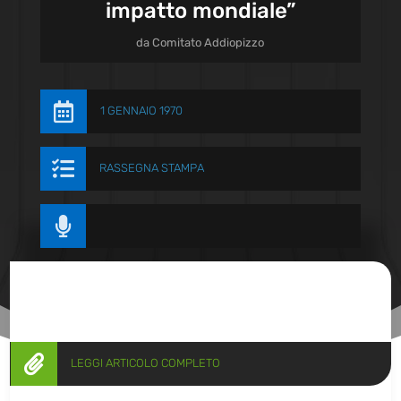
impatto mondiale”
da
Comitato Addiopizzo

1 GENNAIO 1970

RASSEGNA STAMPA


LEGGI ARTICOLO COMPLETO