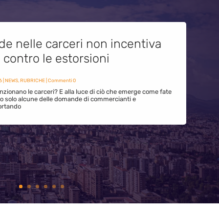
de nelle carceri non incentiva
i contro le estorsioni
6
|
NEWS
,
RUBRICHE
| Commenti 0
zionano le carceri? E alla luce di ciò che emerge come fate
ono solo alcune delle domande di commercianti e
ortando