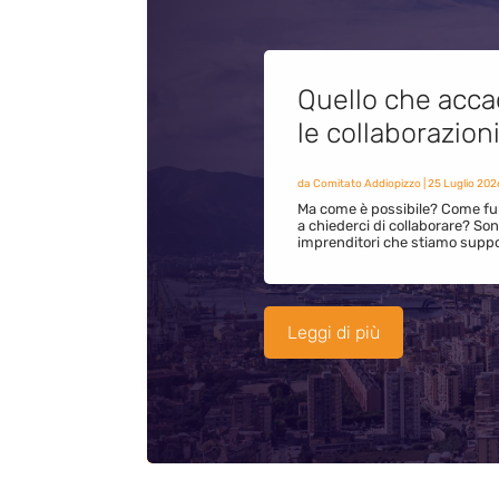
Quello che acca
le collaborazion
da
Comitato Addiopizzo
|
25 Luglio 202
Ma come è possibile? Come fun
a chiederci di collaborare? S
imprenditori che stiamo supp
Leggi di più