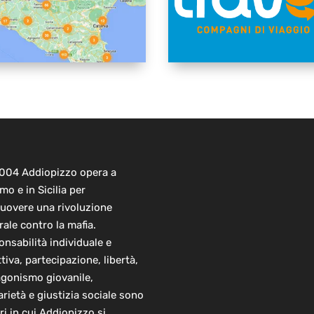
2004 Addiopizzo opera a
mo e in Sicilia per
uovere una rivoluzione
rale contro la mafia.
nsabilità individuale e
ttiva, partecipazione, libertà,
agonismo giovanile,
arietà e giustizia sociale sono
ori in cui Addiopizzo si