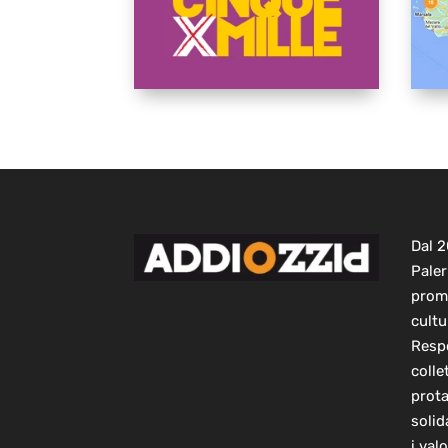
Dal 
Paler
prom
cultu
Respo
colle
prot
solid
i val