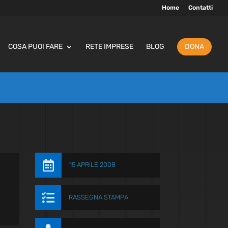
Home
Contatti
COSA PUOI FARE
RETE IMPRESE
BLOG
DONA

15 APRILE 2008

RASSEGNA STAMPA