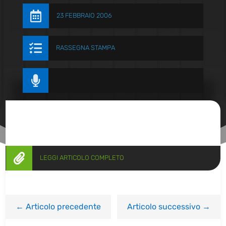

23 FEBBRAIO 2006

RASSEGNA STAMPA


LEGGI ARTICOLO COMPLETO
←
Articolo precedente
Articolo successivo
→