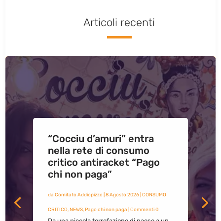
Articoli recenti
“Cocciu d’amuri” entra
nella rete di consumo
critico antiracket “Pago
chi non paga”
da
Comitato Addiopizzo
|
8 Agosto 2026
|
CONSUMO
CRITICO
,
NEWS
,
Pago chi non paga
| Commenti 0
Da una piccola torrefazione di paese a un