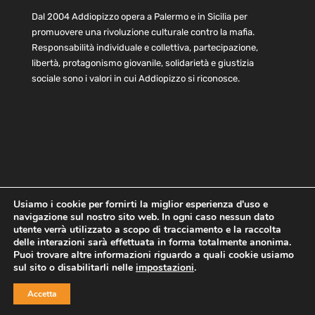
Dal 2004 Addiopizzo opera a Palermo e in Sicilia per
promuovere una rivoluzione culturale contro la mafia.
Responsabilità individuale e collettiva, partecipazione,
libertà, protagonismo giovanile, solidarietà e giustizia
sociale sono i valori in cui Addiopizzo si riconosce.
Usiamo i cookie per fornirti la miglior esperienza d'uso e
navigazione sul nostro sito web. In ogni caso nessun dato
Home
Statuto e bilancio
Contatti
utente verrà utilizzato a scopo di tracciamento e la raccolta
Privacy
Cookie
Child Protection Policy
delle interazioni sarà effettuata in forma totalmente anonima.
Puoi trovare altre informazioni riguardo a quali cookie usiamo
sul sito o disabilitarli nelle
impostazioni
.
Copyright © 2021 AddioPizzo | Tutti i diritti riservati | Sede
Accetta
Centrale: via Lincoln 131, 90133 Palermo