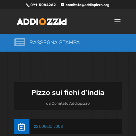
091-5084262
comitato@addiopizzo.org

RASSEGNA STAMPA
Pizzo sui fichi d’india
da
Comitato Addiopizzo

22 LUGLIO 2008