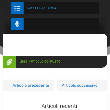

RASSEGNA STAMPA


LEGGI ARTICOLO COMPLETO
←
Articolo precedente
Articolo successivo
→
Articoli recenti