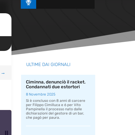

ULTIME DAI GIORNALI
→
Ciminna, denunciò il racket.
Condannati due estortori
8 Novembre 2025
Si è concluso con 8 anni di carcere
per Filippo Cimilluca e 6 per Vito
Pampinella il processo nato dalle
dichiarazioni del gestore di un bar,
che pagò per paura.