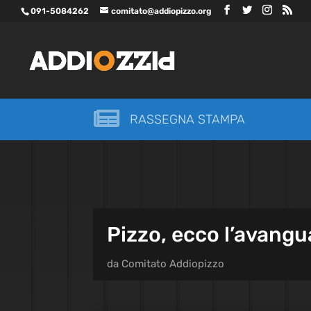
091-5084262
comitato@addiopizzo.org

RASSEGNA STAMPA
Pizzo, ecco l’avangua
da
Comitato Addiopizzo