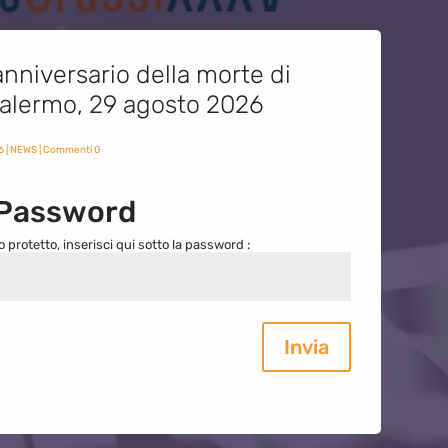
nniversario della morte di
 Palermo, 29 agosto 2026
6
|
NEWS
| Commenti 0
 Password
o protetto, inserisci qui sotto la password :
Invia