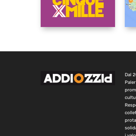
Dal 
Paler
prom
cultu
Respo
colle
prot
solid
i val