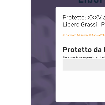
Protetto: XXXV a
Libero Grassi |
da
Comitato Addiopizzo
|
8 Agosto 202
Protetto da
Per visualizzare questo articol