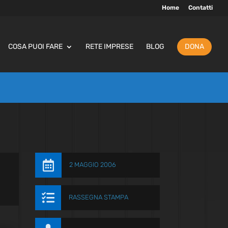
Home
Contatti
COSA PUOI FARE
RETE IMPRESE
BLOG
DONA

2 MAGGIO 2006

RASSEGNA STAMPA