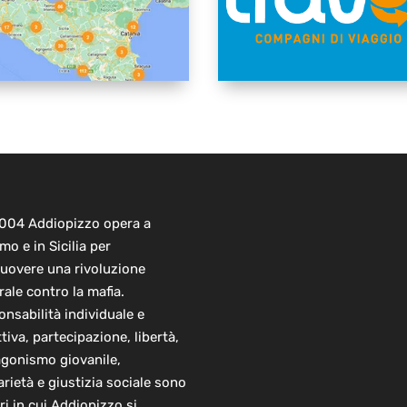
2004 Addiopizzo opera a
mo e in Sicilia per
uovere una rivoluzione
rale contro la mafia.
nsabilità individuale e
ttiva, partecipazione, libertà,
agonismo giovanile,
arietà e giustizia sociale sono
ori in cui Addiopizzo si