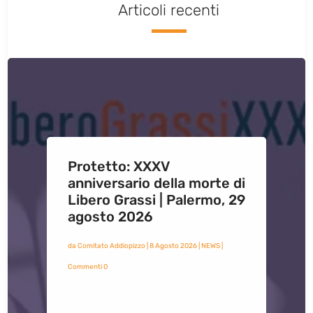
Articoli recenti
Protetto: XXXV
anniversario della morte di
Libero Grassi | Palermo, 29
agosto 2026
da
Comitato Addiopizzo
|
8 Agosto 2026
|
NEWS
|
Commenti 0