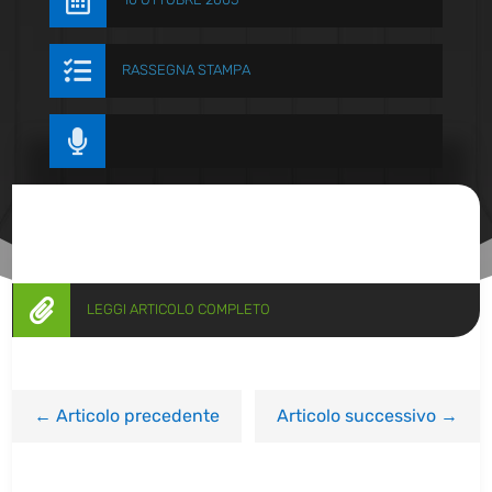


RASSEGNA STAMPA


LEGGI ARTICOLO COMPLETO
←
Articolo precedente
Articolo successivo
→