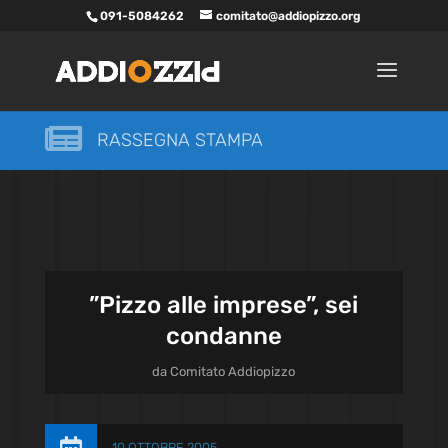
091-5084262
comitato@addiopizzo.org

RASSEGNA STAMPA
”Pizzo alle imprese”, sei
condanne
da
Comitato Addiopizzo
10 OTTOBRE 2005