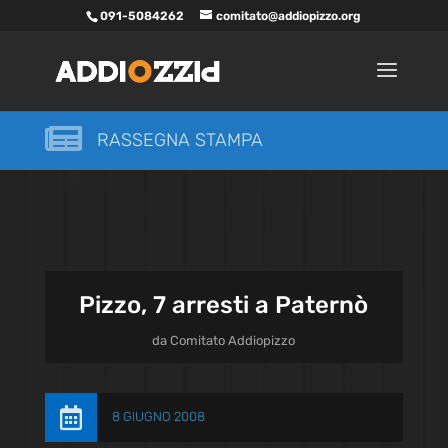
091-5084262
comitato@addiopizzo.org

RASSEGNA STAMPA
Pizzo, 7 arresti a Paternò
da
Comitato Addiopizzo

8 GIUGNO 2008