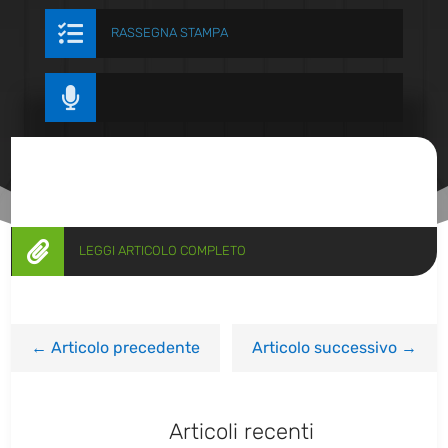

RASSEGNA STAMPA


LEGGI ARTICOLO COMPLETO
←
Articolo precedente
Articolo successivo
→
Articoli recenti