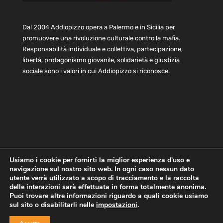
Dal 2004 Addiopizzo opera a Palermo e in Sicilia per
promuovere una rivoluzione culturale contro la mafia.
Responsabilità individuale e collettiva, partecipazione,
libertà, protagonismo giovanile, solidarietà e giustizia
sociale sono i valori in cui Addiopizzo si riconosce.
Usiamo i cookie per fornirti la miglior esperienza d'uso e
navigazione sul nostro sito web. In ogni caso nessun dato
Home
Statuto e bilancio
Contatti
utente verrà utilizzato a scopo di tracciamento e la raccolta
Privacy
Cookie
Child Protection Policy
delle interazioni sarà effettuata in forma totalmente anonima.
Puoi trovare altre informazioni riguardo a quali cookie usiamo
sul sito o disabilitarli nelle
impostazioni
.
Copyright © 2021 AddioPizzo | Tutti i diritti riservati | Sede