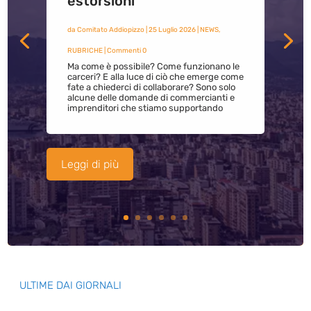
estorsioni
da
Comitato Addiopizzo
|
25 Luglio 2026
|
NEWS
,
RUBRICHE
| Commenti 0
Ma come è possibile? Come funzionano le
carceri? E alla luce di ciò che emerge come
fate a chiederci di collaborare? Sono solo
alcune delle domande di commercianti e
imprenditori che stiamo supportando
Leggi di più
ULTIME DAI GIORNALI