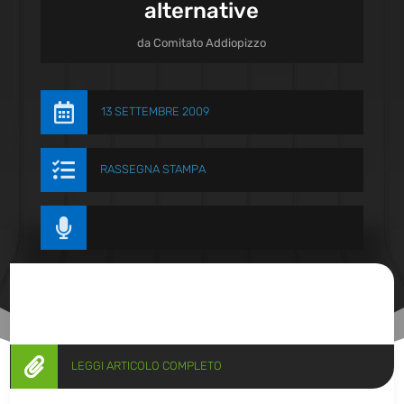
alternative
da
Comitato Addiopizzo

13 SETTEMBRE 2009

RASSEGNA STAMPA


LEGGI ARTICOLO COMPLETO