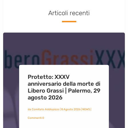
Articoli recenti
Protetto: XXXV
anniversario della morte di
Libero Grassi | Palermo, 29
agosto 2026
da
Comitato Addiopizzo
|
8 Agosto 2026
|
NEWS
|
Commenti 0