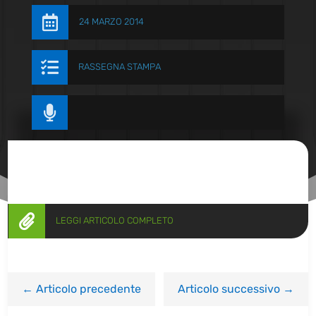

24 MARZO 2014

RASSEGNA STAMPA


LEGGI ARTICOLO COMPLETO
←
Articolo precedente
Articolo successivo
→