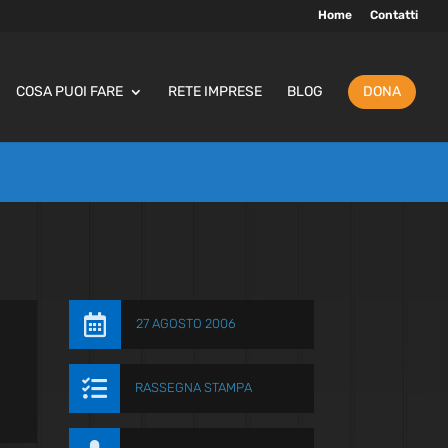
Home
Contatti
COSA PUOI FARE
RETE IMPRESE
BLOG
DONA

27 AGOSTO 2006

RASSEGNA STAMPA