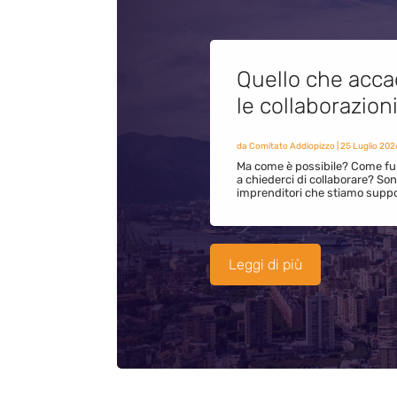
Quello che acca
le collaborazion
da
Comitato Addiopizzo
|
25 Luglio 202
Ma come è possibile? Come fun
a chiederci di collaborare? S
imprenditori che stiamo supp
Leggi di più