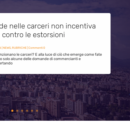
de nelle carceri non incentiva
i contro le estorsioni
6
|
NEWS
,
RUBRICHE
| Commenti 0
zionano le carceri? E alla luce di ciò che emerge come fate
ono solo alcune delle domande di commercianti e
ortando