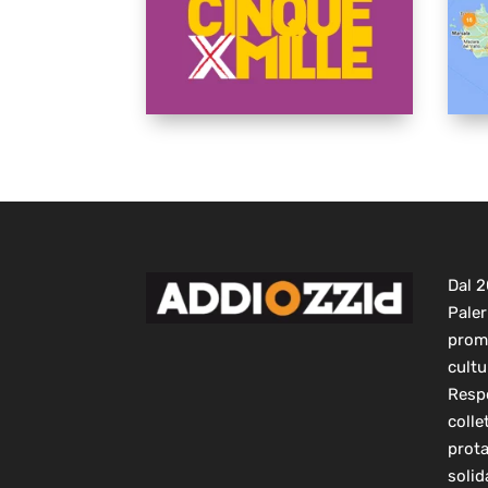
Dal 
Paler
prom
cultu
Respo
colle
prot
solid