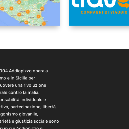
2004 Addiopizzo opera a
mo e in Sicilia per
uovere una rivoluzione
rale contro la mafia.
nsabilità individuale e
ttiva, partecipazione, libertà,
agonismo giovanile,
arietà e giustizia sociale sono
ori in cui Addiopizzo si