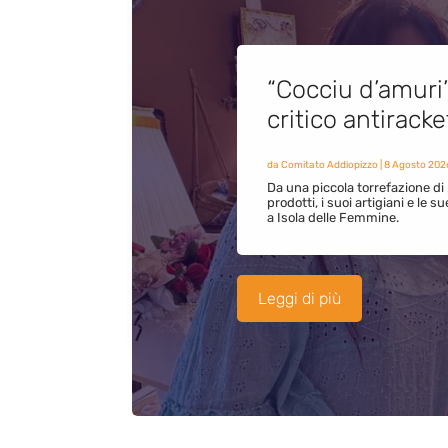
“Cocciu d’amuri
critico antirack
da
Comitato Addiopizzo
|
8 Agosto 202
Da una piccola torrefazione di 
prodotti, i suoi artigiani e le s
a Isola delle Femmine.
Leggi di più