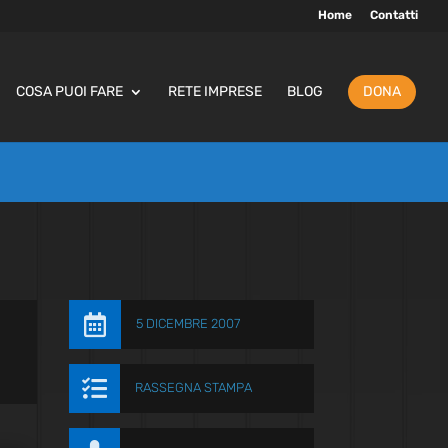
Home
Contatti
COSA PUOI FARE
RETE IMPRESE
BLOG
DONA

5 DICEMBRE 2007

RASSEGNA STAMPA