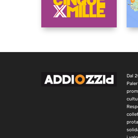
Dal 
Paler
prom
cultu
Respo
colle
prot
solid
i val