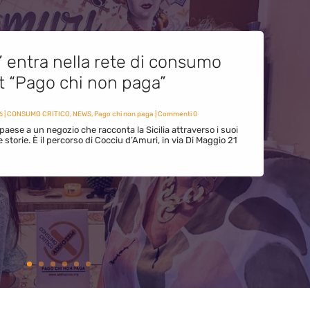
” entra nella rete di consumo
et “Pago chi non paga”
6
|
CONSUMO CRITICO
,
NEWS
,
Pago chi non paga
| Commenti 0
paese a un negozio che racconta la Sicilia attraverso i suoi
ue storie. È il percorso di Cocciu d’Amuri, in via Di Maggio 21